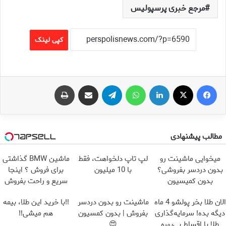
مرجع خبری پرسپولیس
کپی لینک
فیس بوک
X
لینکدین
واتس آپ
تلگرام
اشتراک گذاری از طریق ایمیل
چاپ
مطالب پیشنهادی
میخوایی ماشینت رو
لپ تاپ دلخواهت، فقط
ماشین BMW گذاشتی
بدون دردسر بفروشی؟
با 10 میلیون
برای فروش ؟ اینجا
بدون کمیسیون
سریع و راحت بفروش
الان طلا بخر پولشو 4 ماه
ماشینت رو بدون دردسر
‼️با خرید این طلا، بیمه
دیگه بده! سرمایه‌گذاری
بفروش | بدون کمسیون
هم میشی‼️
طلا با اقساط بی‌بهره
😍