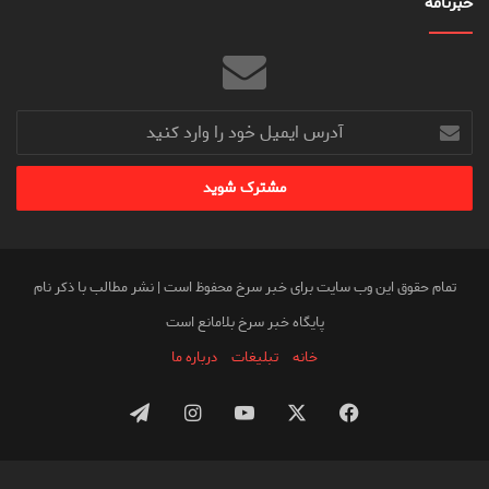
خبرنامه
آدرس
ایمیل
خود
را
وارد
کنید
تمام حقوق این وب سایت برای خبر سرخ محفوظ است | نشر مطالب با ذکر نام
پایگاه خبر سرخ بلامانع است
خانه
تبلیغات
درباره ما
فیس
X
یوتیوب
اینستاگرام
تلگرام
بوک