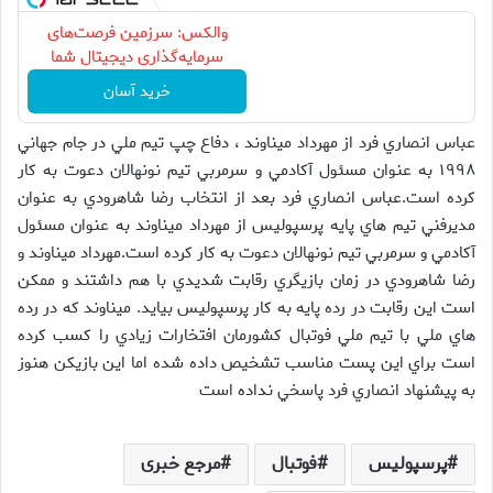
والکس: سرزمین فرصت‌های
سرمایه‌گذاری دیجیتال شما
خرید آسان
عباس انصاري فرد از مهرداد ميناوند ، دفاع چپ تيم ملي در جام جهاني
۱۹۹۸ به عنوان مسئول آکادمي و سرمربي تيم نونهالان دعوت به کار
کرده است.عباس انصاري فرد بعد از انتخاب رضا شاهرودي به عنوان
مديرفني تيم هاي پايه پرسپوليس از مهرداد ميناوند به عنوان مسئول
آکادمي و سرمربي تيم نونهالان دعوت به کار کرده است.مهرداد ميناوند و
رضا شاهرودي در زمان بازيگري رقابت شديدي با هم داشتند و ممکن
است اين رقابت در رده پايه به کار پرسپوليس بيايد. ميناوند که در رده
هاي ملي با تيم ملي فوتبال كشورمان افتخارات زيادي را كسب كرده
است براي اين پست مناسب تشخيص داده شده اما اين بازيکن هنوز
به پيشنهاد انصاري فرد پاسخي نداده است
پرسپولیس
فوتبال
مرجع خبری