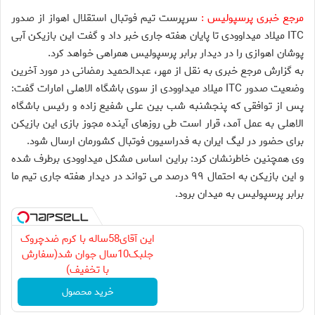
مرجع خبری پرسپولیس :
سرپرست تیم فوتبال استقلال اهواز از صدور
ITC میلاد میداوودی تا پایان هفته جاری خبر داد و گفت این بازیکن آبی
پوشان اهوازی را در دیدار برابر پرسپولیس همراهی خواهد کرد.
به گزارش مرجع خبری به نقل از مهر، عبدالحمید رمضانی در مورد آخرین
وضعیت صدور ITC میلاد میداوودی از سوی باشگاه الاهلی امارات گفت:
پس از توافقی که پنجشنبه شب بین علی شفیع زاده و رئیس باشگاه
الاهلی به عمل آمد، قرار است طی روزهای آینده مجوز بازی این بازیکن
برای حضور در لیگ ایران به فدراسیون فوتبال کشورمان ارسال شود.
وی همچنین خاطرنشان کرد: براین اساس مشکل میداوودی برطرف شده
و این بازیکن به احتمال ۹۹ درصد می تواند در دیدار هفته جاری تیم ما
برابر پرسپولیس به میدان برود.
این آقای58ساله با کرم ضدچروک
جلبک10سال جوان شد(سفارش
با تخفیف)
خرید محصول