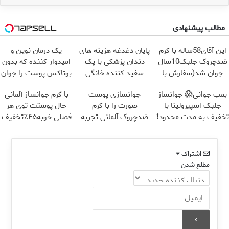
مطالب پیشنهادی
این آقای58ساله با کرم
پایان دغدغه هزینه های
یک درمان نوین و
ضدچروک جلبک10سال
دندان پزشکی با پک
امیدوار کننده که بدون
جوان شد(سفارش با
سفید کننده خانگی
بوتاکس پوست را جوان
تخفیف)
می کند
بمب جوانی😱 جوانساز
جوانسازی پوست
با کرم جوانساز آلمانی
جلبک اسپیرولینا با
صورت را با کرم
حال پوستت توی هر
تخفیف به مدت محدود❗
ضدچروک آلمانی تجربه
فصلی خوبه۴۵٪تخفیف
کنید!
اشتراک
مطلع شدن