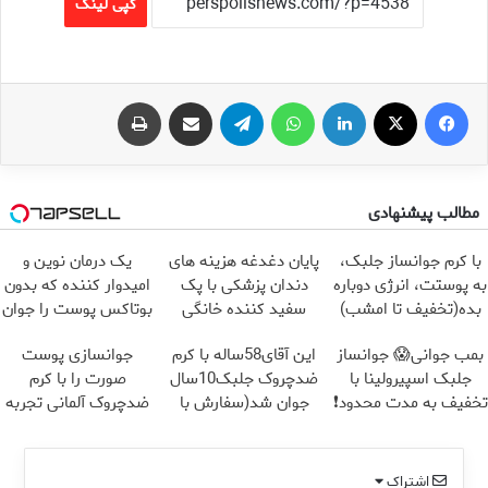
کپی لینک
فیس بوک
X
لینکدین
واتس آپ
تلگرام
اشتراک گذاری از طریق ایمیل
چاپ
مطالب پیشنهادی
با کرم جوانساز جلبک،
پایان دغدغه هزینه های
یک درمان نوین و
به پوستت، انرژی دوباره
دندان پزشکی با پک
امیدوار کننده که بدون
بده(تخفیف تا امشب)
سفید کننده خانگی
بوتاکس پوست را جوان
می کند
بمب جوانی😱 جوانساز
این آقای58ساله با کرم
جوانسازی پوست
جلبک اسپیرولینا با
ضدچروک جلبک10سال
صورت را با کرم
تخفیف به مدت محدود❗
جوان شد(سفارش با
ضدچروک آلمانی تجربه
تخفیف)
کنید!
اشتراک