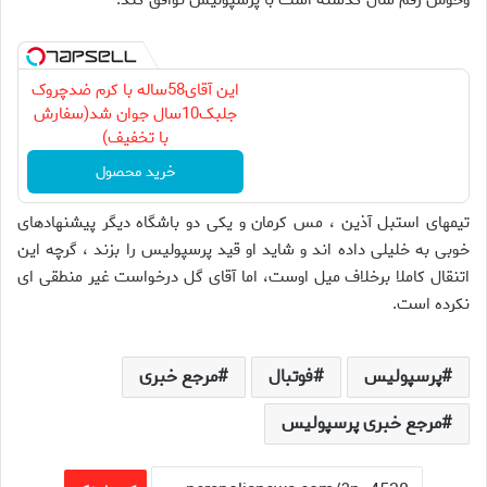
وحوش رقم سال گذشته است با پرسپولیس توافق کند.
این آقای58ساله با کرم ضدچروک
جلبک10سال جوان شد(سفارش
با تخفیف)
خرید محصول
تیمهای استبل آذین ، مس کرمان و یکی دو باشگاه دیگر پیشنهادهای
خوبی به خلیلی داده اند و شاید او قید پرسپولیس را بزند ، گرچه این
اتنقال کاملا برخلاف میل اوست، اما آقای گل درخواست غیر منطقی ای
نکرده است.
پرسپولیس
فوتبال
مرجع خبری
مرجع خبری پرسپولیس