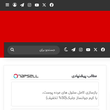
X
فیس بوک
یوتیوب
اینستاگرام
تلگرام
ورود
ساید
X
فیس بوک
یوتیوب
اینستاگرام
تلگرام
تغییر پوسته
جستجو
برای
مطالب پیشنهادی
بازسازی کامل سلول های مرده پوست،
با کرم جوانساز جلبک(50% تخفیف)