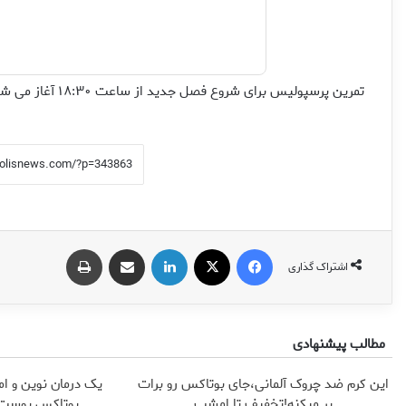
تمرین پرسپولیس برای شروع فصل جدید از ساعت ۱۸:۳۰ آغاز می شود.
فیس بوک
X
لینکدین
اشتراک گذاری از طریق ایمیل
چاپ
اشتراک گذاری
مطالب پیشنهادی
این کرم ضد چروک آلمانی،جای بوتاکس رو برات
یک درمان نوین و ام
پر میکنه!تخفیف تا امشب
بوتاکس پوست ر