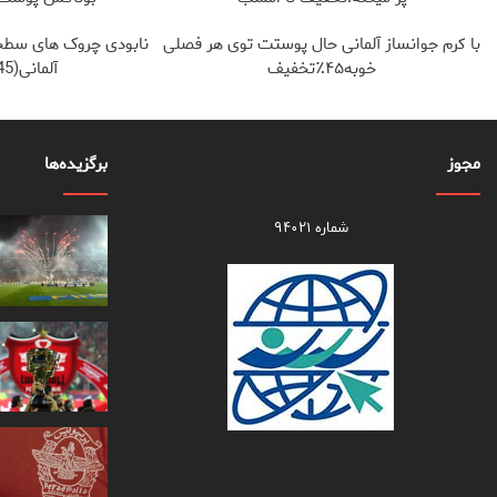
با کرم جوانساز آلمانی حال پوستت توی هر فصلی
نابودی چروک های سطح
خوبه۴۵٪تخفیف
آلمانی(45%تخفیف)
مجوز
برگزیده‌ها
شماره ۹۴۰۲۱