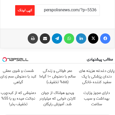
کپی لینک
فیس بوک
X
لینکدین
واتس آپ
تلگرام
اشتراک گذاری از طریق ایمیل
چاپ
مطالب پیشنهادی
پایان دغدغه هزینه های
عمر طولانی و زندگی
شست و شوی عمقی
دندان پزشکی با پک
سالم با دمنوش ۱۰ گیاه!
کبد با دمنوش سم زدای
سفید کننده خانگی
(۵۵% تخفیف)
گیاهی
دارای مجوز وزارت
ویدیو هولناک از جوان
دمنوشی که از کبدچرب
بهداشت و سیب
کارتن خوابی که میلیاردر
نجاتت میده رو با 55%
سلامت
شد. آموزش رایگان
تخفیف بخر!