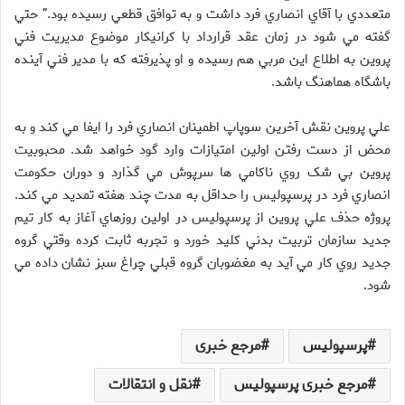
متعددي با آقاي انصاري فرد داشت و به توافق قطعي رسيده بود.” حتي
گفته مي شود در زمان عقد قرارداد با کرانيکار موضوع مديريت فني
پروين به اطلاع اين مربي هم رسيده و او پذيرفته که با مدير فني آينده
باشگاه هماهنگ باشد.
علي پروين نقش آخرين سوپاپ اطمينان انصاري فرد را ايفا مي کند و به
محض از دست رفتن اولين امتيازات وارد گود خواهد شد. محبوبيت
پروين بي شک روي ناکامي ها سرپوش مي گذارد و دوران حکومت
انصاري فرد در پرسپوليس را حداقل به مدت چند هفته تمديد مي کند.
پروژه حذف علي پروين از پرسپوليس در اولين روزهاي آغاز به کار تيم
جديد سازمان تربيت بدني کليد خورد و تجربه ثابت کرده وقتي گروه
جديد روي کار مي آيد به مغضوبان گروه قبلي چراغ سبز نشان داده مي
شود.
پرسپولیس
مرجع خبری
مرجع خبری پرسپولیس
نقل و انتقالات