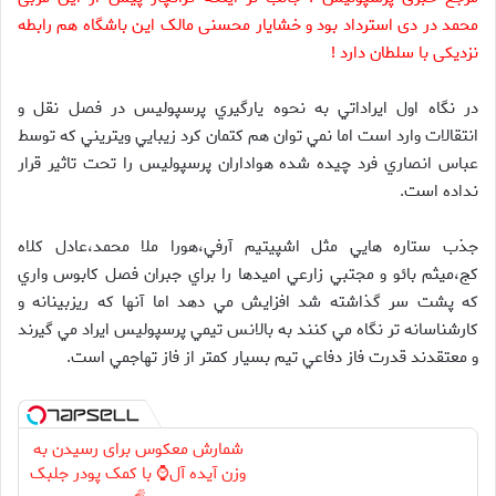
محمد در دی استرداد بود و خشایار محسنی مالک این باشگاه هم رابطه
نزدیکی با سلطان دارد !
در نگاه اول ايراداتي به نحوه يارگيري پرسپوليس در فصل نقل و
انتقالات وارد است اما نمي توان هم کتمان کرد زيبايي ويتريني که توسط
عباس انصاري فرد چيده شده هواداران پرسپوليس را تحت تاثير قرار
نداده است.
جذب ستاره هايي مثل اشپيتيم آرفي،هورا ملا محمد،عادل کلاه
کج،ميثم بائو و مجتبي زارعي اميدها را براي جبران فصل کابوس واري
که پشت سر گذاشته شد افزايش مي دهد اما آنها که ريزبينانه و
کارشناسانه تر نگاه مي کنند به بالانس تيمي پرسپوليس ايراد مي گيرند
و معتقدند قدرت فاز دفاعي تيم بسيار کمتر از فاز تهاجمي است.
شمارش معکوس برای رسیدن به
وزن آیده آل⌚ با کمک پودر جلبک