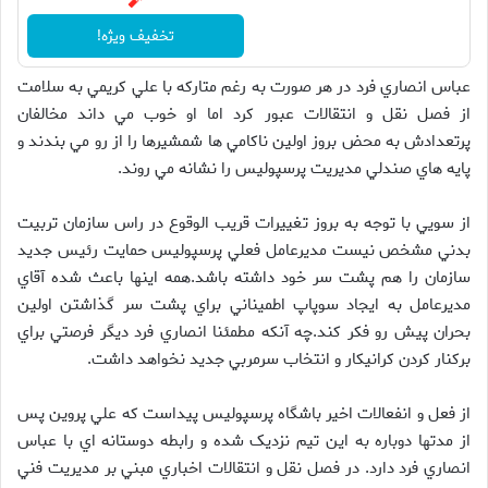
🧨
تخفیف ویژه!
عباس انصاري فرد در هر صورت به رغم متارکه با علي کريمي به سلامت
از فصل نقل و انتقالات عبور کرد اما او خوب مي داند مخالفان
پرتعدادش به محض بروز اولين ناکامي ها شمشيرها را از رو مي بندند و
پايه هاي صندلي مديريت پرسپوليس را نشانه مي روند.
از سويي با توجه به بروز تغييرات قريب الوقوع در راس سازمان تربيت
بدني مشخص نيست مديرعامل فعلي پرسپوليس حمايت رئيس جديد
سازمان را هم پشت سر خود داشته باشد.همه اينها باعث شده آقاي
مديرعامل به ايجاد سوپاپ اطميناني براي پشت سر گذاشتن اولين
بحران پيش رو فکر کند.چه آنکه مطمئنا انصاري فرد ديگر فرصتي براي
برکنار کردن کرانيکار و انتخاب سرمربي جديد نخواهد داشت.
از فعل و انفعالات اخير باشگاه پرسپوليس پيداست که علي پروين پس
از مدتها دوباره به اين تيم نزديک شده و رابطه دوستانه اي با عباس
انصاري فرد دارد. در فصل نقل و انتقالات اخباري مبني بر مديريت فني