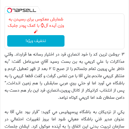
شمارش معکوس برای رسیدن به
وزن آیده آل⌚ با کمک پودر جلبک
🧨
تخفیف ویژه!
۳ -روشن ترين کد را خود انصاري فرد در اختيار رسانه ها قرارداد. وقتي
مذاکرات با علي کريمي به بن بست رسيد آقاي مديرعامل گفت: “به
خاطر علي پروين تمام جلساتم را از صبح تا ۲ بعد از ظهر تعطيل کردم و
منتظر کريمي ماندم.علي آقا با من تماس گرفت و گفت قطعا کريمي را به
باشگاه مي آورد اما او حتي روي مربي سابقش را هم زمين انداخت.”
پس از انتخاب کرانيکار از کانال پروين،انصاري فرد اين بار هم دست به
دامن سلطان شد اما کريمي کوتاه نيامد.
يکي از نزديکان به باشگاه پرسپوليس مي گويد: “قرار بود علي آقا به
عنوان مدير فني باشگاه معرفي شود اما بروز تغييرات احتمالي در
سازمان تربيت بدني اين اتفاق را به آينده موکول کرد. ايشان جلسات