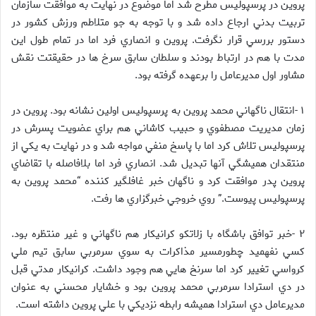
پروين در پرسپوليس مطرح شد اما موضوع در نهايت به موافقت سازمان
تربيت بدني ارجاع داده شد و با توجه به جو متلاطم ورزش کشور در
دستور بررسي قرار نگرفت. پروين و انصاري فرد اما در تمام طول اين
مدت با هم در ارتباط بودند و سلطان سابق سرخ ها در حقيقتت نقش
مشاور اول مديرعامل را برعهده گرفته بود.
۱ -انتقال ناگهاني محمد پروين به پرسپوليس اولين نشانه بود. پروين در
زمان مديريت مصطفوي و حبيب کاشاني هم براي عضويت پسرش در
پرسپوليس تلاش کرد اما با پاسخ منفي مواجه شد و در نهايت به يکي از
منتقدان هميشگي آنها تبديل شد. انصاري فرد اما بلافاصله با تقاضاي
پروين پدر موافقت کرد و ناگهان خبر غافلگير کننده “محمد پروين به
پرسپوليس پيوست.” روي خروجي خبرگزاري ها رفت.
۲ -خبر توافق باشگاه با زلاتکو کرانيکار هم ناگهاني و غير منتظره بود.
کسي نفهميد چطورمسير مذاکرات به سوي سرمربي سابق تيم ملي
کرواسي تغيير کرد اما سرنخ هايي هم وجود داشت. کرانيکار مدتي قبل
در دي استرادا سرمربي محمد پروين بود و خشايار محسني به عنوان
مديرعامل دي استرادا هميشه رابطه نزديکي با علي پروين داشته است.