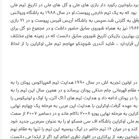
م اروپا را بالای سر برد.بلوخین رکورد دار بازی های ملی و گل های ملی در تاریخ تیم ملی
فوتبال شوروی سابق بود.او اولین بازیکن تیم ملی شوروی کمونیستی بود که به یک تیم خارجی پیوست.او در سال ۱۹۸۸ به باشگاه ورواتس
اتریش پیوست و در یک فصل حضور در این تیم در ۴۱ بازی ۹ بار موفق به گلزنی شد.سپس به باشگاه آریس قبرس پیوست و در ۲۱ بازی
برای این تیم ۵ بار موفق به گلزنی شد.او در جام های جهانی ۱۹۸۲ و ۱۹۸۶ نیز به همراه شوروی سابق حضور داشت و در مجموع دو گل برای
ان بهترین بازیکن تاریخ شوروی سابق دانست که در زمینه های مختلف
ی قراردارد ، شاید آندری شوچنکو مهاجم تیم ملی اوکراین را از لحاظ
بلوخین بعد از پایان دوران فوتبالش به عرصه مربیگری پا گذاشت و در اولین تجربه اش در سال ۱۹۹۰ هدایت تیم المپیاکوس یونان را به
 سال های ۱۹۹۰ و ۱۹۹۲ المپیاکوس را به مقام قهرمانی جام حذفی یونان برساند و در همین سال این تیم را به
در یونان ادامه داد و هدایت تیم های آ.اک آتن، پا اوک و لونیکوس را
 هدایت تیم ملی اوکراین را به عهده گرفت.اوکراین با هدایت این مربی به مرحله یک چهارم نهایی
جام جهانی ۲۰۰۶ رسید.او بعد از موفقیت در جام جهانی در رساندن اوکراین به مرحله نهایی یورو ۲۰۰۸ ناکام ماند و در دسامبر ۲۰۰۷ از سمت
م ملی اوکراین باشگاه اف سی مسکو او را به عنوان سرمربی جدید خود
معرفی کرد.بلوخین نتوانست موفقیتی به همراه اف سی مسکو کسب کند و در میان ۱۶ تیم حاضر در لیگ روسیه این تیم را تنها به مقام نهم
وخین بعد از برکناری در اظهار نظری اعلام کرد اگر از ابتدا می دانست