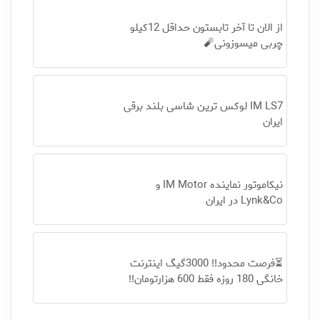
از الان تا آخر تابستون حداقل 12کیلو
چربی میسوزونی🧨
IM LS7 لوکس ترین شاسی بلند برقی
ایران
نیکاموتور نماینده IM Motor و
Lynk&Co در ایران
⏳فرصت محدود!! 3000گیگ اینترنت
خانگی 180 روزه فقط 600 هزارتومان!!