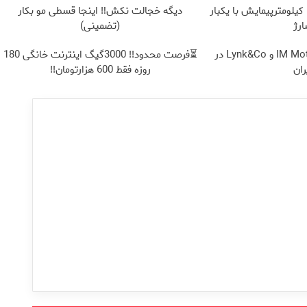
IM LS9 بیش از 1500 کیلومترپیمایش با یکبار
دیگه خجالت نکش‼️ اینجا قسطی مو بکار
رژ
(تضمینی)
نیکاموتور نماینده IM Motor و Lynk&Co در
⏳فرصت محدود!! 3000گیگ اینترنت خانگی 180
ران
روزه فقط 600 هزارتومان!!