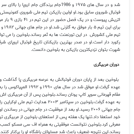
شد و در سال های ۱۹۷۵ و 1986جام برندگان جا
تیم ملی کشورش در این تورنمنت ها به ثمر رساند.بلوخین را می تو
رکورد دار است.او در صدر بهترین بازیکنان تاریخ فوتبال اروپای شرق
شهرت بتوان نزدیکترین بازیکن به بلوخین دانست.
دوران مربیگری
عهده گرفت.او موفق شد در
مقام قهرمانی سوپر کاپ یونان رساند.بلوخین پس از آن مربیگری اش را 
به عهده گرفت.بلوخین در سپتامبر ۲۰۰۳
خود استعفا داد.تنها یک هفته پس از استعفای بلوخین از مربیگری تی
رساند.این نتیجه ضعیف باعث شد مسئولان باشگاه او را برکنار کنند.بل