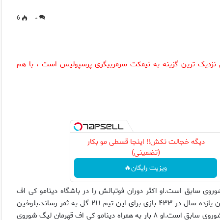
6
۰
 نزدیک ترین گزینه به نیمکت سرمربیگری پرسپولیس است ، با هم
دیگه خجالت نکش‼️ اینجا قسطی مو بکار
(تضمینی)
ویزیت رایگان🔥
روی سابق است.او اکثر دوران فوتبالش را در باشگاه دینامو کی اف
گذراند و از سال ۱۹۶۹ تا ۱۹۸۰ در این تیم عضویت داشت که در این یازده سال در ۴۳۳ بازی برای این تیم ۲۱۱ گل به ثمر رساند.بلوخین
رکوردار بیتشرین بازی و همچنین بیشترین گل زده در تاریخ فوتبال شوروی سابق است.او ۸ بار به همراه دینامو کی اف قهرمان لیگ شوروی