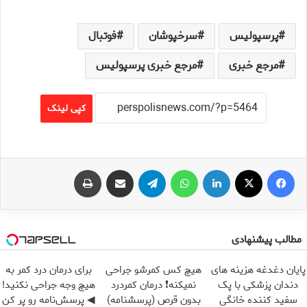
پرسپولیس
سرخپوشان
فوتبال
مرجع خبری
مرجع خبری پرسپولیس
کپی لینک
فیس بوک
X
لینکدین
واتس آپ
تلگرام
اشتراک گذاری از طریق ایمیل
چاپ
مطالب پیشنهادی
پایان دغدغه هزینه های
هیچ کس کمرشو جراحی
برای درمان درد کمر به
دندان پزشکی با پک
نمیکنه❗ درمان کمردرد
هیچ وجه جراحی نکنید!
سفید کننده خانگی
بدون قرص (پرسشنامه)
◀ پرسش‌نامه رو پر کن