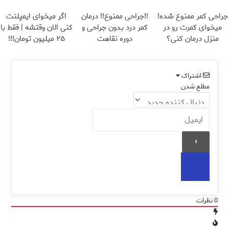
▶
جراحی کمر ممنوع شده!
‼️جراحی ممنوع‼️ درمان
اگر میخوای ایمپلنت
میخوای کمرت رو در
کمر درد بدون جراحی و
کنی الان وقتشه | فقط با
منزل درمان کنی؟
دوره نقاهت
۲۵ میلیون تومان!!!
((پرسش‌نامه))
اشتراک
مطلع شدن
0
نظرات