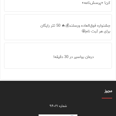
کن! ◗پرسش‌نامه◖
جشنواره فوق‌العاده ورسلند💰🔥 50 تتر رایگان
برای هر ثبت نام🤩
درمان بواسیر در 30 دقیقه!
مجوز
شماره ۹۴۰۲۱