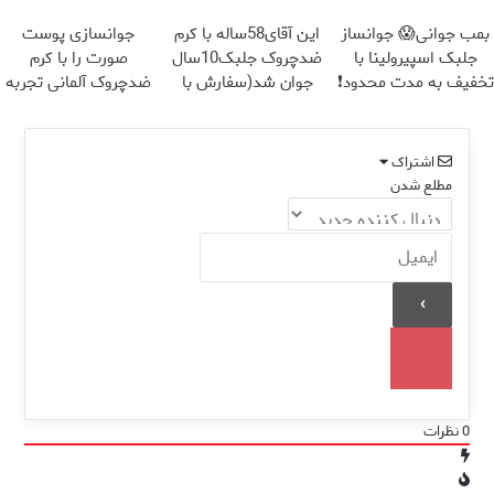
می کند
بمب جوانی😱 جوانساز
این آقای58ساله با کرم
جوانسازی پوست
جلبک اسپیرولینا با
ضدچروک جلبک10سال
صورت را با کرم
تخفیف به مدت محدود❗
جوان شد(سفارش با
ضدچروک آلمانی تجربه
تخفیف)
کنید!
اشتراک
مطلع شدن
0
نظرات