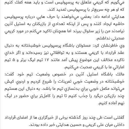
مي‌گويم كه كريمي متعلق به پرسپوليس است و بايد همه كمك كنيم
كه او هر چه سريع‌تر با پرسپوليس تمديد كند.
هدايتي ادامه داد: بعضي مي‌خواهند با حرف هايي درباره پرسپوليس
حاشيه‌ ايجاد كنند و پس از اينكه تعدادي از بازيكنان به استيل آذين
نيامدند من را زير سئوال ببرند اما همچنان تاكيد مي‌كنم در مورد كريمي
صحبتي نداشتم.
وي خاطرنشان كرد: مسئولان باشگاه پرسپوليس خوشبختانه به دنبال
عقد قرارداد با كريمي هستند و به توافقاتي نيز رسيده‌اند و اگر خداي
ناكرده مخالف اين موضوع پيش آمد مانند ۱۷ تيم ليگ برتر و ۵ تيم
اماراتي ما با كريمي صحبت مي‌كنيم.
مالك باشگاه استيل آذين در خصوص وضعيت تيم خود گفت:
خوشبختانه در وضعيت خوبي تمرينات را شروع كرديم و اردوي كيش
مي‌تواند مكمل خوبي براي بدنسازي تيم ما باشد. به دنبال اين هستيم
چند بازيكن ديگرد را جذب كنيم تا تيم را كامل‌تر براي حضور در ليگ
نهم آماده كنيم.
گفتنی است طی چند روز گذشته برخی از خبرگزاری ها از امضای قرارداد
داخلی میان علی کریمی و حسین هدایتی خبر داده بودند.