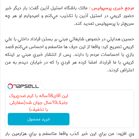
مرجع خبری پرسپولیس :
مالك باشگاه استيل آذين گفت: بار ديگر خبر
حضور كريمي در استيل آذين را تكذيب مي‌كنم و اميدوارم او هر چه
سريع‌تر با پرسپوليس تمديد كند.
حسين هدايتي در خصوص شايعاتي مبني بر بستن قراداد داخلي با علي
كريمي تصريح كرد: واقعا از اين حرف ها متاسفم و احساس مي‌كنم قصد
بازي با احساسات مردم را دارند. پس از انتشار خبري مبني بر اينكه
كريمي با ما قرارداد امضا كرده هر فردي را كه در خيابان‌ ديدم به من
اعتراض كردند.
این آقای58ساله با کرم ضدچروک
جلبک10سال جوان شد(سفارش
با تخفیف)
خرید محصول
وي افزود: من براي اين خبر كذب واقعا متاسفم و براي هزارمين بار