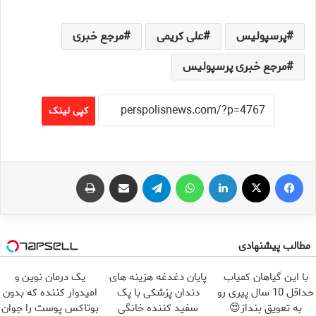
پرسپولیس
علی کریمی
مرجع خبری
مرجع خبری پرسپولیس
کپی لینک
فیس بوک
X
لینکدین
واتس آپ
تلگرام
اشتراک گذاری از طریق ایمیل
چاپ
مطالب پیشنهادی
با این گیاهان کمیاب
پایان دغدغه هزینه های
یک درمان نوین و
حداقل 10 سال پیری رو
دندان پزشکی با پک
امیدوار کننده که بدون
به تعویق بنداز😍
سفید کننده خانگی
بوتاکس پوست را جوان