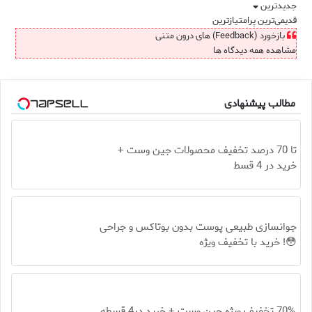
جدیدترین
قدیمی‌ترین
پرامتیازترین
بازخورد (Feedback) های درون متنی
مشاهده همه دیدگاه ها
مطالب پیشنهادی
تا 70 درصد تخفیف محصولات جین وست +
خرید در 4 قسط
جوانسازی طبیعی پوست بدون بوتاکس و جراحی
😳! خرید با تخفیف ویژه
70% تخفیف ویژه جین وست + خرید در4 قسطه