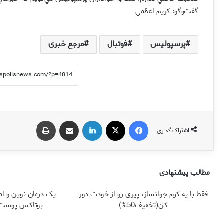
گفت‌وگو: كريم اعظمي
پرسپولیس
فوتبال
مرجع خبری
فیس بوک
X
لینکدین
اشتراک گذاری از طریق ایمیل
چاپ
اشتراک گذاری
مطالب پیشنهادی
فقط با یه کرم جوانساز، پیری رو از خودت دور
یک درمان نوین و ام
کن(تخفیف50%)
بوتاکس پوست ر