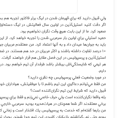
ولي قبول داريد كه براي قهرمان شدن در ليگ برتر فاكتور تجربه هم 
اگر دقت كنيد استيل‌آذين در اولين سال فعاليتش در ليگ دسته‌اول
صعود كرد. ما از اين بابت هيچ وقت نگران نخواهيم بود.
حميد استيلي براي اولين بار سرمربي شدن را تجربه خواهد كرد. از اين
بايد به جوان‌ها ميدان داد و به آنها اعتماد كرد. من معتقدم مربيان 
۱۰ درصد تفاوت داشته باشند و اكثر مربيان در حد هم هستند. در ضمن انگيزه جوان‌ها به نظر من بيشتر است.
استيل‌آذين و پرسپوليس در اين فصل مقابل هم قرار خواهند گرفت. ش
هر تيمي كه شايستگي‌اش بيشتر باشد طرفدار آن تيم خواهم بود. د
دارم.
در مورد وضعيت فعلي پرسپوليس چه نظري داريد؟
من فقط مي‌توانم دعاگوي اين تيم باشم تا با موفقيتش، هواداران خ
قبول داريد كه شرايط اين تيم نگران‌كننده است؟
بله واقعا نگران‌كننده است ولي حرف خاصي نمي‌زنم و فقط براي پرسپ
برخي معتقدند اگر شما همچنان در هيات‌مديره بوديد سرمربي خارجي 
من بارها گفته‌ام كه خدمت به پرسپوليس يك افتخار است و زماني كه 
بودم حتي نمي‌گذاشتم بازيكنان كليدي اين تيم جدا شوند. بحث تي