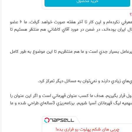
خرید محصول
؟
اين عزيزان به ما كمك مي‌كنند ولي فعلا من اعضاي هيات‌مديره را معرفي نكرده‌ام و اين كار تا آخر هفته صورت خواهد گرفت. ما ۶ عضو
ل ايران بوده‌اند، در ضمن در مورد آقاي كاشاني هم منتظر هستيم تا
عامل بسيار جدي است و ما هم منتظريم تا اين موضوع به طور كامل
ي زيادي دارند و نمي‌توان به مسائل ديگر تمركز كرد.
جدول قرار بگيريم. هدف ما كسب عنوان قهرماني است و اگر اين عنوان را
هم به دست نياوريم بايد در بين ۳ تيم اول قرار بگيريم تا صاحب سهميه ليگ قهرمانان آسيا شويم. برنامه‌ريزي 3ساله‌اي طراحي شده و ما
چربی های شکم پهلوت رو فراری بده!