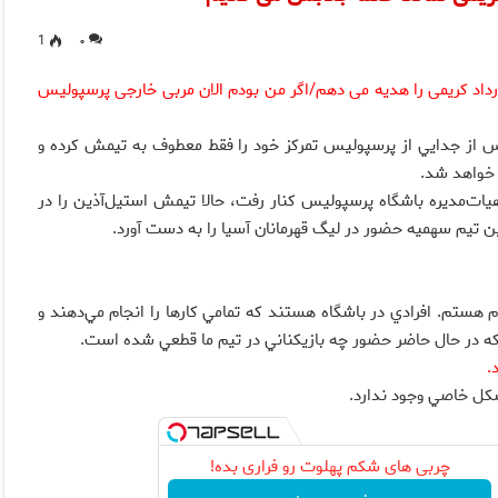
1
۰
داد کریمی را هدیه می دهم/اگر من بودم الان مربی خارجی پرسپولیس
 از جدايي از پرسپوليس تمركز خود را فقط معطوف به تيمش كرده و
 خواهد شد.
يات‌مديره باشگاه پرسپوليس كنار رفت، حالا تيمش استيل‌آذين را در
 تيم سهميه حضور در ليگ قهرمانان آسيا را به دست آورد.
م هستم. افرادي در باشگاه هستند كه تمامي كارها را انجام مي‌دهند و
 كه در حال حاضر حضور چه بازيكناني در تيم ما قطعي شده است.
.
شكل خاصي وجود ندارد.
چربی های شکم پهلوت رو فراری بده!