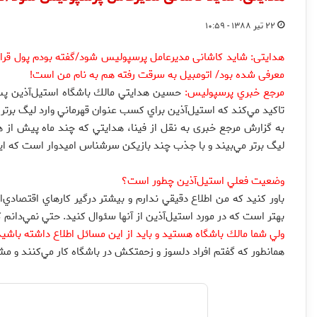
۲۲ تیر ۱۳۸۸ - ۱۰:۵۹
هدایتی: شاید کاشانی مدیرعامل پرسپولیس شود/گفته بودم پول قرار
معرفی شده بود/ اتومبیل به سرقت رفته هم به نام من است!
مرجع خبري پرسپوليس:
حسين هدايتي مالك باشگاه استيل‌آذين پس
تاكيد مي‌كند كه استيل‌آذين براي كسب عنوان قهرماني وارد ليگ برتر
به گزارش مرجع خبری به نقل از فینا، هدايتي كه چند ماه پيش از ه
ليگ برتر مي‌بيند و با جذب چند بازيكن سرشناس اميدوار است كه اين
وضعيت فعلي استيل‌آذين چطور است؟
باور كنيد كه من اطلاع دقيقي ندارم و بيشتر درگير كارهاي اقتصادي‌ا
بهتر است كه در مورد استيل‌آذين از آنها سئوال كنيد. حتي نمي‌دانم
ولي شما مالك باشگاه هستيد و بايد از اين مسائل اطلاع داشته باشيد
همانطور كه گفتم افراد دلسوز و زحمتكش در باشگاه كار مي‌كنند و م