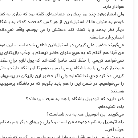
هوادار دارد.
ولي انصاري‌فرد چند روز پيش در مصاحبه‌اي گفته بود كه نيازي به كم
خودم به عنوان مالك استيل‌آذين از هر كس كه قصد كمك به باشگاه 
ديگر نظر بدهد و يا كمك كند دستش را مي بوسم. واقعا نمي‌دانم ك
انصاري‌فرد متاسفم.
مي‌گويند حضور علي كريمي در استيل‌آذين قطعي شده است. اين م
من قبلا هم گفتم كه به هيچ عنوان حاضر نيستم با جذب بازيكنان پ
نمي‌خواهد كريمي را حفظ كند. ظاهرا گفته‌اند كه پول لازم براي عقد 
موردنياز كريمي را به باشگاه پرسپوليس بدهم تا او را نگه دارند و ح
كريمي مذاكره جدي نداشته‌ايم ولي اگر حضور اين بازيكن در پرسپو
را مي‌خواهيم. در ضمن اين را هم بايد بگويم كه در باشگاه پرسپول
هستند.
خبر داريد كه اتومبيل باشگاه را هم به سرقت برده‌اند؟
بله، شنيده‌ام.
مي‌گويند اين اتومبيل هم به نام شماست؟
بله اتومبيل به نام مجموعه من است و خيلي چيزهاي ديگر هم به نام م
حرف آخر…
صحبت خاصي ندارم. فقط به هواداران پرسپوليس مي‌گويم كه خبرهاي خ