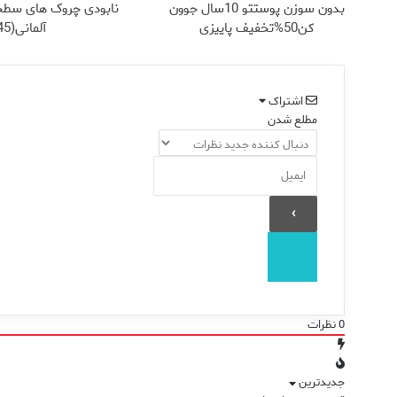
بدون سوزن پوستتو 10سال جوون
نابودی چروک های سطح
کن50%تخفیف پاییزی
آلمانی(45%تخفیف)
اشتراک
مطلع شدن
0
نظرات
جدیدترین