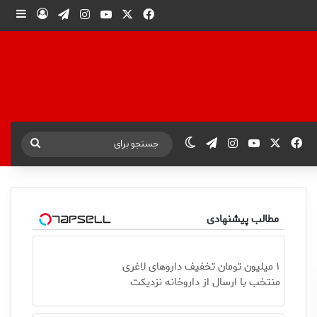
X
فیس بوک
یوتیوب
اینستاگرام
تلگرام
ورود
ساید
X
فیس بوک
یوتیوب
اینستاگرام
تلگرام
تغییر پوسته
جستجو
برای
مطالب پیشنهادی
۱ میلیون تومان تخفیف داروهای لاغری
منتخب با ارسال از داروخانه نزدیکت