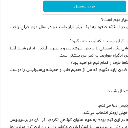
خرید محصول
بسيار مهم است؟
 در آستانه صعود به ليگ برتر قرار داشت و در سال دوم خيلي راحت
 نگران نيستيد كه او نتيجه نگيرد؟
جواني مثل استيلي با مربيان سرشناس و با تجربه فوتبال ايران شايد فقط
ما طرفدار كدام تيم خواهيد بود؟
ر ضمن بايد بگويم كه من از صميم قلب و هميشه پرسپوليس را دوست
وشحال شوند.
وليس دعا مي‌كنم.
خيلي زودتر انتخاب مي‌شد.
در اين تيم بودم به هيچ عنوان كوتاهي نكردم. اگر الان در پرسپوليس
مي مثل پرسپوليس با استيل‌آذين متفاوت است و اين تيم ميليون‌ها