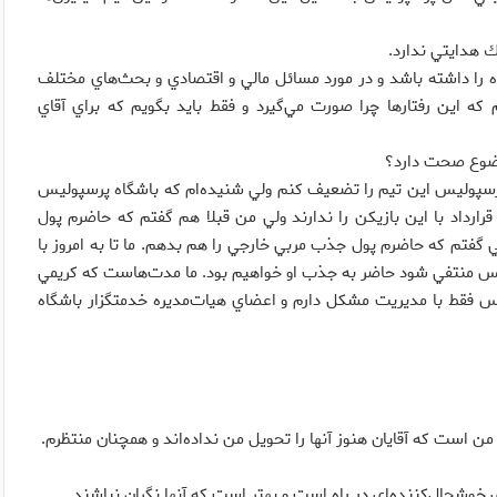
ك هدايتي ندارد.
را داشته باشد و در مورد مسائل مالي و اقتصادي و بحث‌هاي مختلف
ه اين رفتارها چرا صورت مي‌گيرد و فقط بايد بگويم كه براي آقاي
وضوع صحت دارد؟
رسپوليس اين تيم را تضعيف كنم ولي شنيده‌ام كه باشگاه پرسپوليس
قرارداد با اين بازيكن را ندارند ولي من قبلا هم گفتم كه حاضرم پول
تي گفتم كه حاضرم پول جذب مربي خارجي را هم بدهم. ما تا به امروز با
ليس منتفي شود حاضر به جذب او خواهيم بود. ما مدت‌هاست كه كريمي
يس فقط با مديريت مشكل دارم و اعضاي هيات‌مديره خدمتگزار باشگاه
ن است كه آقايان هنوز آنها را تحويل من نداده‌اند و همچنان منتظرم.
وشحال‌كننده‌اي در راه است و بهتر است كه آنها نگران نباشند.