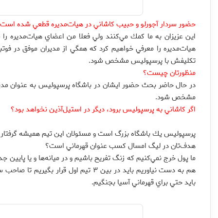
حضور سردار آجورلو و حبيب كاشاني در هيات‌مديره قطعي شده است
هيات‌مديره را معرفي خواهيم كرد كه همگي از مديران موفق در فوتبا
تكليفش با پرسپوليس مشخص شود.
منظورتان چيست؟
در حال حاضر بحث حضور ايشان در باشگاه پرسپوليس به عنوان مدير
مشخص شود.
اگر كاشاني به پرسپوليس برود، ديگر در استيل‌آذين نخواهد بود؟
پرسپوليس يك باشگاه بزرگ است و مسئولان اين تيم هميشه گرفتاري‌ها
هدف‌تان در ليگ امسال كسب عنوان قهرماني است؟
ما پول خرج نمي‌كنيم كه زنگ تفريح باشيم و در ميانه‌ها و يا پايين 
بايد حتي براي قهرماني آسيا بجنگيم.