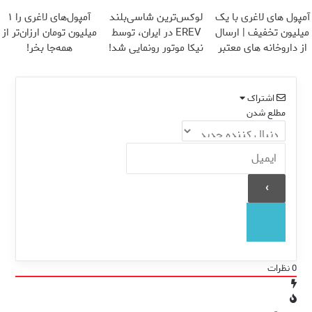
تخفیف)
نزدیکت
می کند
آمپول های لاغری با یک
لوکس‌ترین شاسی‌بلند
آمپول‌های لاغری را ۱
میلیون تخفیف | ارسال
EREV در ایران، توسط
میلیون تومان ارزان‌تر از
از داروخانه های معتبر
نیکا موتور رونمایی شد!
همه‌جا بخر!
اشتراک
مطلع شدن
0
نظرات