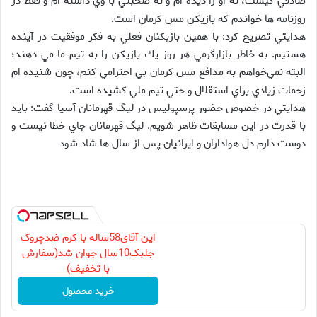
صادقي كيست، نه او را ديده ام و نه صحبتي با وي داشته ام و فقط در
روزنامه ها خواندم كه بازيكن مس كرمان است
.
هدايتي تصريح كرد: با همين بازيكنان فعلي به فكر موفقيت در آينده
هستيم. به خاطر بازارگرمي هر روز يك بازيكن را به تيم ما مي دهند؛
البته نمي‌خواهم به مدافع مس كرمان بي احترامي كنم، چون شنيده ام
زحمات زيادي براي استقلال و حتي تيم ملي كشيده است
.
هدايتي در خصوص حضور پرسپوليس در ليگ قهرمانان آسيا گفت: بايد
با قدرت در اين مسابقات ظاهر شويم. ليگ قهرمانان جاي خطا نيست و
دوست دارم دل هواداران و ايرانيان پس از سال ها شاد شود
این آقای58ساله با کرم ضدچروک
جلبک10سال جوان شد(سفارش
با تخفیف)
خرید محصول