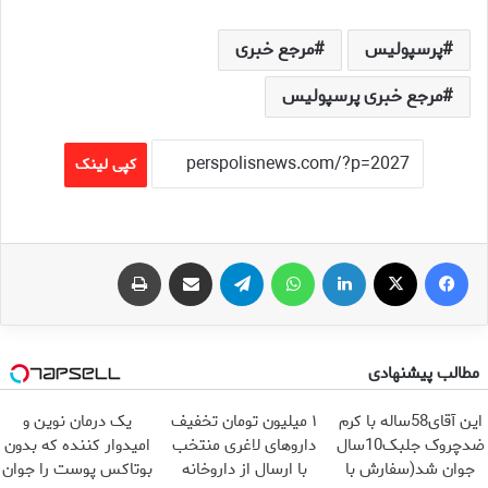
پرسپولیس
مرجع خبری
مرجع خبری پرسپولیس
کپی لینک
فیس بوک
X
لینکدین
واتس آپ
تلگرام
اشتراک گذاری از طریق ایمیل
چاپ
مطالب پیشنهادی
این آقای58ساله با کرم
۱ میلیون تومان تخفیف
یک درمان نوین و
ضدچروک جلبک10سال
داروهای لاغری منتخب
امیدوار کننده که بدون
جوان شد(سفارش با
با ارسال از داروخانه
بوتاکس پوست را جوان