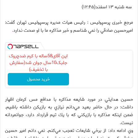
سه شنبه ۱۳ اسفند(۱۲:۴۵)
مرجع خبری پرسپولیس : رئيس هيات مديره پرسپوليس تهران گفت:
اميرحسين صادقي را نمي شناسم و خبر مذاكره ما با او صحت ندارد
.
این آقای58ساله با کرم ضدچروک
جلبک10سال جوان شد(سفارش
با تخفیف)
خرید محصول
حسين هدايتي در مورد شايعه مذاكره با مدافع مس كرمان اظهار
داشت: در حال حاضر بعيد مي‌دانم نيازي به بازيكن داشته باشيم.
ضمن اينكه مذاكره با بازيكني كه با يك تيم قرارداد دارد، جوانمردانه
نيست
.
وي ادامه داد: از برخي شايعات تعجب مي‌كنم. نمي دانم امير حسين