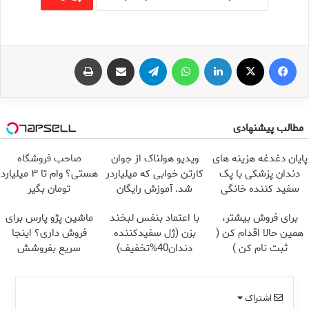
فیس بوک
X
لینکدین
واتس آپ
تلگرام
اشتراک گذاری از طریق ایمیل
چاپ
مطالب پیشنهادی
پایان دغدغه هزینه های
ویدیو هولناک از جوان
صاحب فروشگاه
دندان پزشکی با پک
کارتن خوابی که میلیاردر
هستی؟ وام تا ۳ میلیارد
سفید کننده خانگی
شد. آموزش رایگان
تومان بگیر
برای فروش بیشتر،
با اعتماد بنفس لبخند
ماشین پژو پارس برای
همین حالا اقدام کن (
بزن (ژل سفیدکننده
فروش داری؟ اینجا
ثبت نام کن )
دندان40%تخفیف)
سریع بفروشش
اشتراک