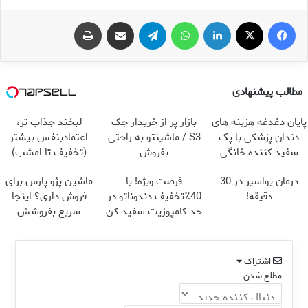
فیس بوک
X
لینکدین
واتس آپ
تلگرام
اشتراک گذاری از طریق ایمیل
چاپ
مطالب پیشنهادی
پایان دغدغه هزینه های
بازار پر از خریدار جک
لبخند جذاب تر،
دندان پزشکی با پک
S3 / ماشینتو به راحتی
اعتمادبنفس بیشتر
سفید کننده خانگی
بفروش
(تخفیف تا امشب)
درمان بواسیر در 30
فرصت ویژه! با
ماشین پژو پارس برای
دقیقه!
40٪تخفیف دندوناتو در
فروش داری؟ اینجا
حد کامپوزیت سفید کن
سریع بفروشش
اشتراک
مطلع شدن