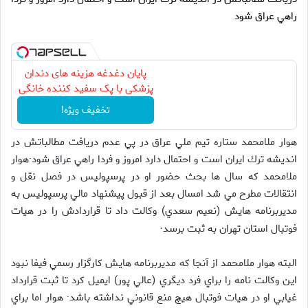
راهي عراق شود
پایان دغدغه هزینه های دندان
پزشکی با پک سفید کننده خانگی
تخفیف ویژه!
هوار ملامحمد ستاره تيم ملي عراق در پي عدم دريافت مطالباتش در
انديشه ترك ايران است و احتمال دارد امروز و فردا راهي عراق شود·هوار
ملامحمد كه سال ها بحث حضور او در پرسپوليس در فصل نقل و
انتقالات مطرح مي شد امسال بعد از قبول پيشنهاد مالي پرسپوليس به
مديربرنامه هايش (نعيم سعدي) وكالت داد تا قراردادش را در هيات
فوتبال استان تهران به ثبت برسد
·
البته هوار ملامحمد از آنجا كه مديربرنامه هايش كارگزار رسمي فيفا نبود
اين وكالت نامه را براي فرد ديگري (عالي پور) ايميل كرد تا ثبت قرارداد
غيابي او در هيات فوتبال هيچ منع قانوني نداشته باشد· هوار اما براي