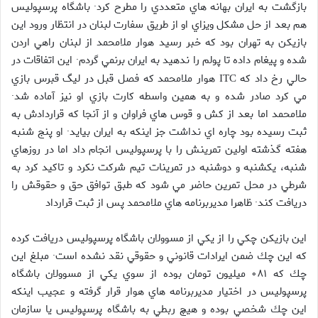
بازگشت به ايران بهانه هاي متعددي را مطرح كرد· باشگاه پرسپوليس
هم بعد از حل مشكل ويزاي او از طريق سفارت لبنان در انتظار ورود اين
بازيكن به تهران بود كه خبر رسيد هوار ملامحمد از لبنان راهي اردن
شده و پيغام داده تا پولم را ندهيد به ايران برنمي گردم· اين اتفاقات در
حالي رخ داد كه
هوار ملامحمد كه فصل قبل در ليگ قبرس بازي
ITC
مي كرد صادر شده و به همين واسطه كارت بازي او نيز آماده شد·
ملامحمد اما بعد از كش و قوس هاي فراوان و از آنجا كه قراردادش به
ثبت رسيده بود چاره اي نداشت جز اينكه به ايران بيايد· او پنج شنبه
هفته گذشته اولين تمرينش را با پرسپوليس انجام داد اما در روزهاي
شنبه، يكشنبه و دوشنبه در تمرينات تيم شركت نكرد و تاكيد كرد به
شرطي در محل تمرين حاضر مي شود كه طبق توافق حق و حقوقش را
دريافت كند· ظاهرا مديربرنامه هاي ملامحمد پس از ثبت قرارداد
اين بازيكن چكي را از يكي از مسوولان باشگاه پرسپوليس دريافت كرده
كه اين چك ضمن ايرادات قانوني و حقوقي نقد نشده است· مبلغ اين
چك كه ۰۸۱ ميليون تومان بوده از سوي يكي از مسوولان باشگاه
پرسپوليس در اختيار مديربرنامه هاي هوار قرار گرفته و عجيب اينكه
اين چك شخصي بوده و هيچ ربطي به باشگاه پرسپوليس يا سازمان