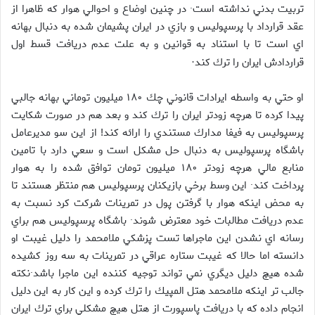
تربيت بدني نداشته است· در چنين اوضاع و احوالي هوار كه ظاهرا از
عقد قرارداد با پرسپوليس و بازي در ايران پشيمان شده به دنبال بهانه
اي است تا با استناد به قوانين و به علت عدم دريافت قسط اول
قراردادش ايران را ترك كند
·
او حتي به واسطه ايرادات قانوني چك ۱۸۰ ميليون توماني بهانه جالبي
پيدا كرده تا هرچه زودتر ايران را ترك كند و بعد هم در صورت شكايت
پرسپوليس به فيفا مدارك مستندي را ارائه كند! از اين سو مديرعامل
باشگاه پرسپوليس به دنبال حل مشكل است و سعي دارد با تامين
منابع مالي هرچه زودتر ۱۸۰ ميليون تومان توافق شده را به هوار
پرداخت كند· اين وسط برخي بازيكنان پرسپوليس هم منتظر هستند تا
به محض اينكه هوار با گرفتن پول در تمرينات شركت كرد نسبت به
عدم دريافت مطالبات خود معترض شوند· باشگاه پرسپوليس هم براي
رسانه اي نشدن اين ماجراها تست پزشكي ملامحمد را دليل غيبت او
دانسته اما حالا كه غيبت ستاره عراقي در تمرينات به سه روز كشيده
شده هيچ دليل ديگري نمي تواند توجيه كننده اين ماجرا باشد·نكته
جالب تر اينكه ملامحمد هتل المپيك را ترك كرده و اين كار به اين دليل
انجام داده كه با دريافت پاسپورت از هتل هيچ مشكلي براي ترك ايران