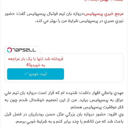
مرجع خبري پرسپوليس:
دروازه بان تيم فوتبال پرسپوليس گفت: حضور
نوري صبري در پرسپوليس شرايط من را بهتر مي كند.
فروخته شد تنها با یک بار مراجعه
به خوردو45
ثبت خودرو ✅
مهدي واعظي اظهار داشت: شنيده ام كه قرار است دروازه بان تيم ملي
عراق به پرسپوليس بيايد. من از اين تصميم خوشحال شدم چون به
فكر موفقيت پرسپوليس هستم.
وي افزود: حضور دروازه بان بزرگي مثل حسن رودباريان در فصل قبل
باعث شد كه من تلاشم را چند برابر كنم و به شرايط خوبي برسم.