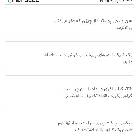
مطالب پیشنهادی
سن واقعی پوستت از چیزی که فکر می‌کنی
بیشتره...
یک کلیک تا موهای پرپشت و خوش حالت فاصله
داری
5تا7 کیلو لاغری در ماه با این چربیسوز
گیاهی(خرید با50%تخفیف تا امشب)
دیگه هیچوقت پیری سراغت نمیاد😉 کرم
ضدچروک گیاهی👈🏻45%تخفیف