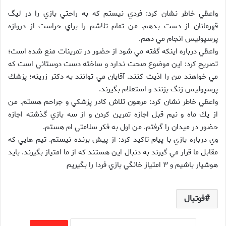
واعظي خاطر نشان كرد: فردي نيستم كه به راحتي بازي را در ليگ
قهرمانان از دست بدهم. من تمام تلاشم را براي حراست از دروازه
پرسپوليس انجام مي دهم.
واعظي درباره اينكه گفته مي شود از حضور در تمرينات منع شده است؛
تصريح كرد: اين موضوع صحت ندارد و ساخته دست دوستاني است كه
مي خواهند من را اذيت كنند. آقايان مي توانند به دكتر زرينه؛ پزشك
پرسپوليس زنگ بزنند و استعلام بگيرند.
واعظي خاطر نشان كرد: مرهون تلاش كادر پزشكي و جراحم هستم. من
از يك ماه و نيم قبل اجازه تمرين كردن و از سه بازي گذشته اجازه
حضور در ميدان را گرفتم. من اول به فكر سلامتي ام هستم.
وي درباره بازي با پيام تاكيد كرد: از پيش برنده نيستم. تيم هايي كه
مقابل ما قرار مي گيرند به دنبال اين هستند كه از ما امتياز بگيرند. بايد
هوشيار باشيم و ۳ امتياز خانگي بازي فردا را بگيريم
فوتبال