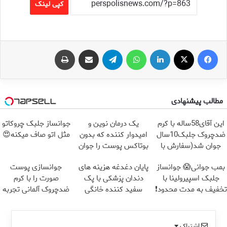
کپی لینک
فیس بوک
X
لینکدین
واتس آپ
تلگرام
اشتراک گذاری از طریق ایمیل
چاپ
مطالب پیشنهادی
این آقای58ساله با کرم
یک درمان نوین و
جوانساز جلبک چروکاتو
ضدچروک جلبک10سال
امیدوار کننده که بدون
مثل اتو صاف میکنه😍
جوان شد(سفارش با
بوتاکس پوست را جوان
تخفیف)
می کند
بمب جوانی😱 جوانساز
پایان دغدغه هزینه های
جوانسازی پوست
جلبک اسپیرولینا با
دندان پزشکی با پک
صورت را با کرم
تخفیف به مدت محدود❗
سفید کننده خانگی
ضدچروک آلمانی تجربه
کنید!
اشتراک