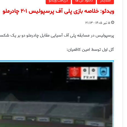
اسلایدر
دانلود گل ها
دریافت ویدئو
ویدئو: خلاصه بازی پلی آف پرسپولیس ۱-۲ چادرملو
۵ تیر ۱۴۰۵ - ۲۱:۱۳
پرسپولیس در مسابقه پلی آف آسیایی مقابل چادرملو دو بر یک شکست خ
گل اول توسط امین کاظمیان: