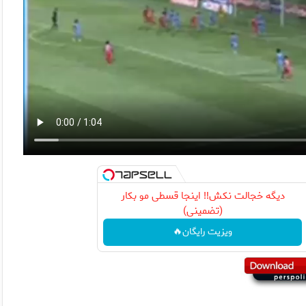
دیگه خجالت نکش‼️ اینجا قسطی مو بکار
(تضمینی)
ویزیت رایگان🔥