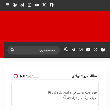
X
فیس بوک
یوتیوب
اینستاگرام
تلگرام
ورود
ساید
X
فیس بوک
یوتیوب
اینستاگرام
تلگرام
تغییر پوسته
جستجو
برای
مطالب پیشنهادی
خودروت رو سریع و امن بفروش 🚘
تنها با یک بار مراجعه 👇