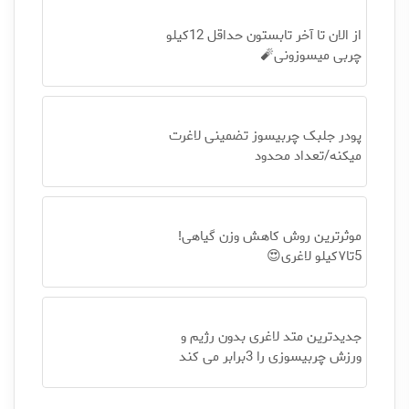
از الان تا آخر تابستون حداقل 12کیلو
چربی میسوزونی🧨
پودر جلبک چربیسوز تضمینی لاغرت
میکنه/تعداد محدود
موثرترین روش کاهش وزن گیاهی!
5تا۷کیلو لاغری😍
جدیدترین متد لاغری بدون رژیم و
ورزش چربیسوزی را 3برابر می کند