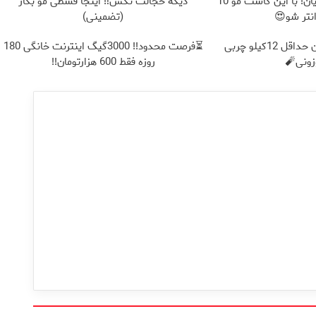
فرمول بی‌نظیر برای آقایان! با این کاشت مو 10
دیگه خجالت نکش‼️ اینجا قسطی مو بکار
نتر شو😍
(تضمینی)
از الان تا آخر تابستون حداقل 12کیلو چربی
⏳فرصت محدود!! 3000گیگ اینترنت خانگی 180
ونی🧨
روزه فقط 600 هزارتومان!!