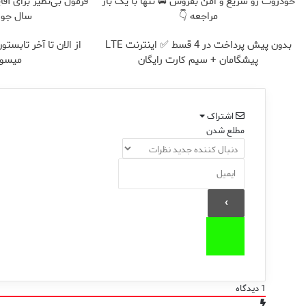
خودروت رو سریع و امن بفروش 🚘 تنها با یک بار
مراجعه 👇
سال جوا
بدون پیش پرداخت در 4 قسط ✅ اینترنت LTE
پیشگامان + سیم کارت رایگان
میسوز
اشتراک
مطلع شدن
1
دیدگاه