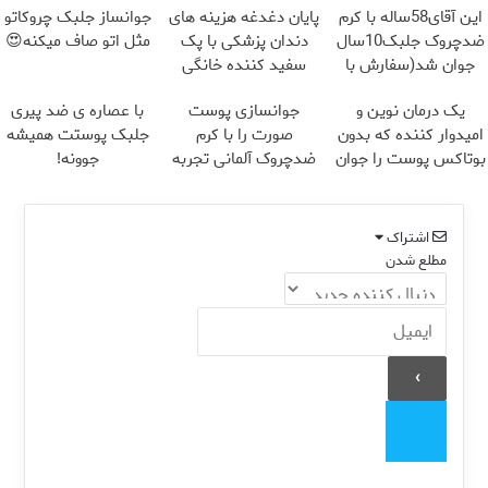
این آقای58ساله با کرم
پایان دغدغه هزینه های
جوانساز جلبک چروکاتو
ضدچروک جلبک10سال
دندان پزشکی با پک
مثل اتو صاف میکنه😍
جوان شد(سفارش با
سفید کننده خانگی
تخفیف)
یک درمان نوین و
جوانسازی پوست
با عصاره ی ضد پیری
امیدوار کننده که بدون
صورت را با کرم
جلبک پوستت همیشه
بوتاکس پوست را جوان
ضدچروک آلمانی تجربه
جوونه!
می کند
کنید!
اشتراک
مطلع شدن