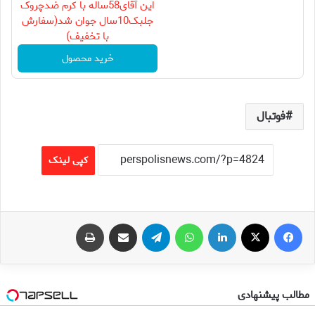
این آقای58ساله با کرم ضدچروک
جلبک10سال جوان شد(سفارش
با تخفیف)
خرید محصول
فوتبال
کپی لینک
فیس بوک
X
لینکدین
واتس آپ
تلگرام
اشتراک گذاری از طریق ایمیل
چاپ
مطالب پیشنهادی