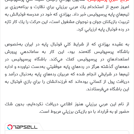
امروز صبح از استخدام يك مربي برزيلي براي نظارت و برنامه‌ريزي بر
تيم‌هاي پايه پرسپوليس خبر داد. بهزادي كه خود در مدرسه فوتبالش به
تربيت بازيكنان جوان و نوجوان مشغول است، اين حركت را يك كار تازه
در رده فوتبال پايه ارزيابي كرد.
به عقيده بهزادي كه از شرايط كلي فوتبال پايه در ايران به‌خصوص
باشگاه پرسپوليس گله‌مند بود، اين كار به ساماندهي پرورش
استعدادهاي در پرسپوليس كمك مي‌كند. باشگاه پرسپوليس در
دهه‌هاي گذشته هرگز در رده‌هاي پايه موفقيتي به‌دست نياورده و اداره
تيم‌ها در شرايطي انجام شده كه مربيان رده‌هاي پايه به‌دنبال درآمد و
دريافت پول از كساني بوده‌اند كه فرزندانشان را براي بازي فوتبال به
اين باشگاه مي‌فرستادند.
از نام اين مربي برزيلي هنوز اطلاعي دريافت نكرده‌ايم، بدون شك
حضور او به قرارداد با دو بازيكن برزيلي مربوط است.