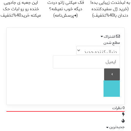
به لبخندت زیبایی بده!
فک میکنی زانو دردت
این جعبه ی جادویی
(خرید ژل سفیدکننده
دیگه خوب نمیشه؟
خنده رو رو لبات حک
دندان با40%تخفیف)
(◂پرسش‌نامه)
میکنه خرید40%تخفیف
اشتراک
مطلع شدن
0
نظرات
جدیدترین