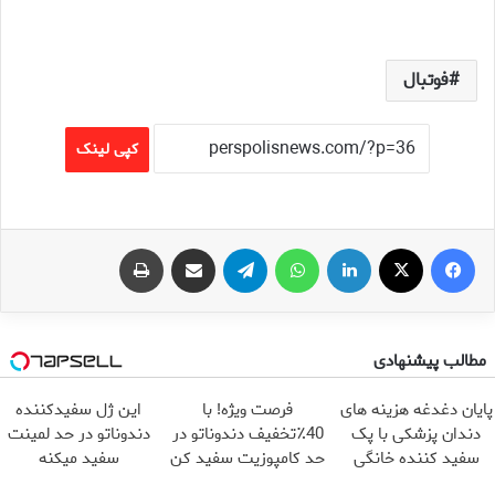
فوتبال
کپی لینک
فیس بوک
X
لینکدین
واتس آپ
تلگرام
اشتراک گذاری از طریق ایمیل
چاپ
مطالب پیشنهادی
پایان دغدغه هزینه های
فرصت ویژه! با
این ژل سفیدکننده
دندان پزشکی با پک
40٪تخفیف دندوناتو در
دندوناتو در حد لمینت
سفید کننده خانگی
حد کامپوزیت سفید کن
سفید میکنه
(40%تخفیف)