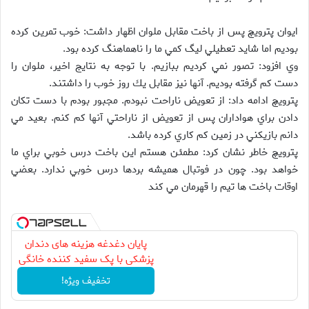
ايوان پترويچ پس از باخت مقابل ملوان اظهار داشت: خوب تمرين كرده
بوديم اما شايد تعطيلي ليگ كمي ما را ناهماهنگ كرده بود.
وي افزود: تصور نمي كرديم ببازيم. با توجه به نتايج اخير، ملوان را
دست كم گرفته بوديم. آنها نيز مقابل يك روز خوب را داشتند.
پترويچ ادامه داد: از تعويض ناراحت نبودم. مجبور بودم با دست تكان
دادن براي هواداران پس از تعويض از ناراحتي آنها كم كنم. بعيد مي
دانم بازيكني در زمين كم كاري كرده باشد.
پترويچ خاطر نشان كرد: مطمئن هستم اين باخت درس خوبي براي ما
خواهد بود. چون در فوتبال هميشه بردها درس خوبي ندارد. بعضي
اوقات باخت ها تيم را قهرمان مي كند
پایان دغدغه هزینه های دندان
پزشکی با پک سفید کننده خانگی
تخفیف ویژه!