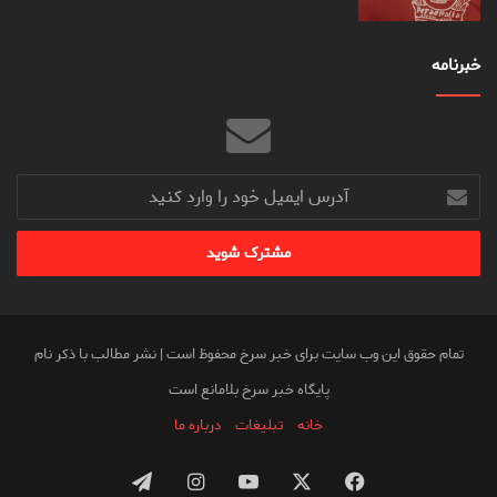
خبرنامه
آدرس
ایمیل
خود
را
وارد
کنید
تمام حقوق این وب سایت برای خبر سرخ محفوظ است | نشر مطالب با ذکر نام
پایگاه خبر سرخ بلامانع است
خانه
تبلیغات
درباره ما
فیس
X
یوتیوب
اینستاگرام
تلگرام