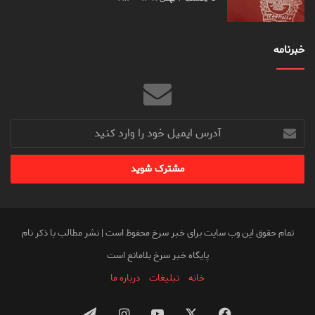
خبرنامه
آدرس
ایمیل
خود
را
وارد
کنید
تمام حقوق این وب سایت برای خبر سرخ محفوظ است | نشر مطالب با ذکر نام
پایگاه خبر سرخ بلامانع است
خانه
تبلیغات
درباره ما
فیس
X
یوتیوب
اینستاگرام
تلگرام