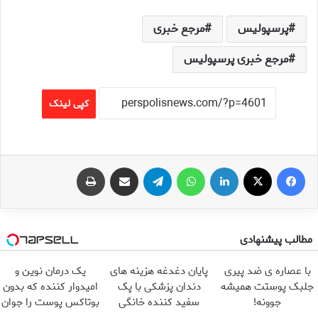
پرسپولیس
مرجع خبری
مرجع خبری پرسپولیس
کپی لینک
فیس بوک
X
لینکدین
واتس آپ
تلگرام
اشتراک گذاری از طریق ایمیل
چاپ
مطالب پیشنهادی
با عصاره ی ضد پیری
پایان دغدغه هزینه های
یک درمان نوین و
جلبک پوستت همیشه
دندان پزشکی با پک
امیدوار کننده که بدون
جوونه!
سفید کننده خانگی
بوتاکس پوست را جوان