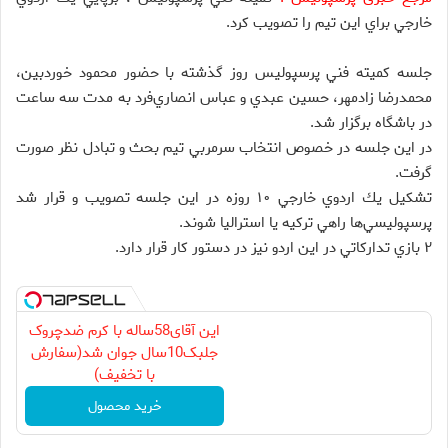
خارجي براي اين تيم را تصويب كرد.
جلسه كميته فني پرسپوليس روز گذشته با حضور محمود خوردبين،
محمدرضا زادمهر، حسين عبدي و عباس انصاري‌فرد به مدت سه ساعت
در باشگاه برگزار شد.
در اين جلسه در خصوص انتخاب سرمربي تيم بحث و تبادل نظر صورت
گرفت.
تشكيل يك اردوي خارجي ۱۰ روزه در اين جلسه تصويب و قرار شد
پرسپوليسي‌ها راهي تركيه يا استراليا شوند.
۲ بازي تداركاتي در اين اردو نيز در دستور كار قرار دارد.
این آقای58ساله با کرم ضدچروک
جلبک10سال جوان شد(سفارش
با تخفیف)
خرید محصول