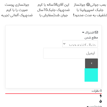
می کند
بمب جوانی😱 جوانساز
این آقای58ساله با کرم
جوانسازی پوست
جلبک اسپیرولینا با
ضدچروک جلبک10سال
صورت را با کرم
تخفیف به مدت محدود❗
جوان شد(سفارش با
ضدچروک آلمانی تجربه
تخفیف)
کنید!
اشتراک
مطلع شدن
0
نظرات
جدیدترین