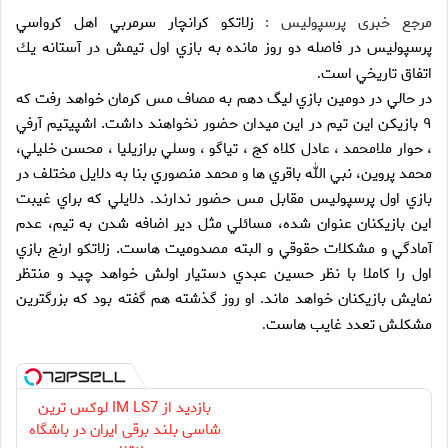
مرجع خبری پرسپولیس :
زلاتكو كرانچار سرمربي اهل كرواسي
پرسپوليس در فاصله دو روز مانده به بازي اول تيمش در آستانه يك
اتفاق تاريخي است
.
در حالي در دومين بازي ليگ دهم به مصاف مس كرمان خواهد رفت كه
۹ بازيكن اين تيم در اين ميدان حضور نخواهند داشت. اشپيتيم آرفي
، حوار ملامحمد ، عادل كلاه كج ، تياگو ، وسلي برازيليا ، محسن خليلي،
محمد پروين، ‌نبي الله باقري ها و محمد منصوري بنا به دلايل مختلف در
بازي اول پرسپوليس مقابل مس حضور ندارند. دلايلي كه براي غيبت
اين بازيكنان عنوان شده، مسائلي مثل دير اضافه شدن به تيم، عدم
آمادگي و مشكلات حقوقي و البته مصدوميت هاست. زلاتكو ارنج بازي
اول را كاملا با نظر حسين عبدي دستيار اولش خواهد چيد و منتظر
نمايش بازيكنان خواهد ماند. او روز گذشته هم گفته بود كه بزرگترين
مشكلش تعدد غايب هاست
.
بازدید از IM LS7 لوکس ترین
شاسی بلند برقی ایران در باشگاه