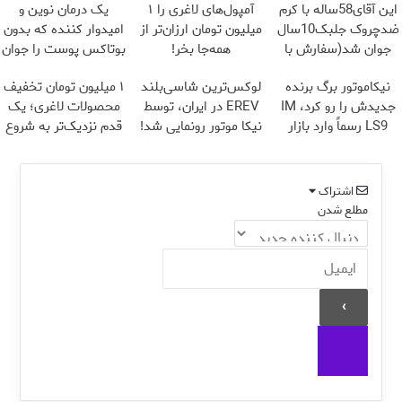
این آقای58ساله با کرم
آمپول‌های لاغری را ۱
یک درمان نوین و
ضدچروک جلبک10سال
میلیون تومان ارزان‌تر از
امیدوار کننده که بدون
جوان شد(سفارش با
همه‌جا بخر!
بوتاکس پوست را جوان
تخفیف)
می کند
نیکاموتور برگ برنده
لوکس‌ترین شاسی‌بلند
۱ میلیون تومان تخفیف
جدیدش را رو کرد، IM
EREV در ایران، توسط
محصولات لاغری؛ یک
LS9 رسماً وارد بازار
نیکا موتور رونمایی شد!
قدم نزدیک‌تر به شروع
ایران شد
کاهش وزن
اشتراک
مطلع شدن