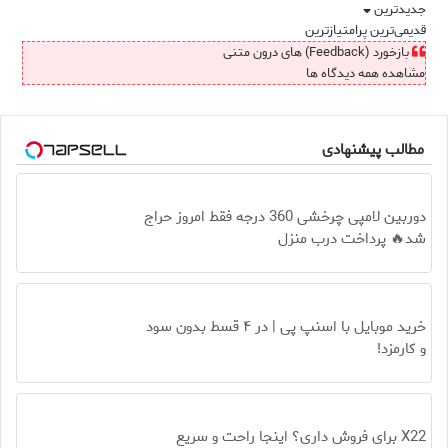
جدیدترین
قدیمی‌ترین
پرامتیازترین
بازخورد (Feedback) های درون متنی
مشاهده همه دیدگاه ها
مطالب پیشنهادی
دوربین لامپی چرخشی 360 درجه فقط امروز حراج
شد🔥 پرداخت درب منزل
خرید موبایل با اسنپ پی | در ۴ قسط بدون سود
و کارمزد!
X22 برای فروش داری؟ اینجا راحت و سریع