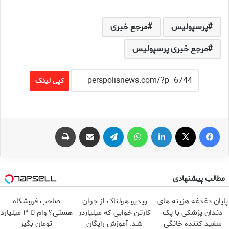
پرسپولیس
مرجع خبری
مرجع خبری پرسپولیس
کپی لینک
فیس بوک
X
لینکدین
واتس آپ
تلگرام
اشتراک گذاری از طریق ایمیل
چاپ
مطالب پیشنهادی
پایان دغدغه هزینه های
ویدیو هولناک از جوان
صاحب فروشگاه
دندان پزشکی با پک
کارتن خوابی که میلیاردر
هستی؟ وام تا ۳ میلیارد
سفید کننده خانگی
شد. آموزش رایگان
تومان بگیر