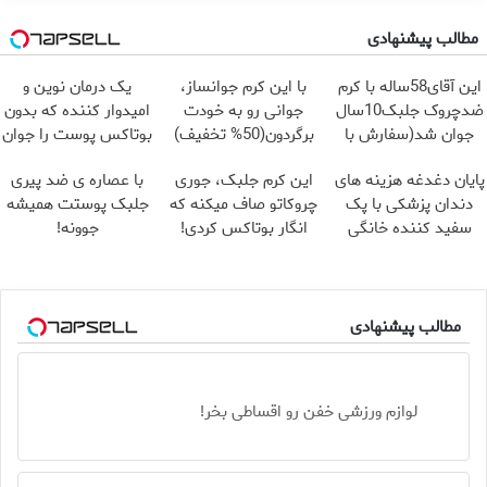
مطالب پیشنهادی
این آقای58ساله با کرم
با این کرم جوانساز،
یک درمان نوین و
ضدچروک جلبک10سال
جوانی رو به خودت
امیدوار کننده که بدون
جوان شد(سفارش با
برگردون(50% تخفیف)
بوتاکس پوست را جوان
تخفیف)
می کند
پایان دغدغه هزینه های
این کرم جلبک، جوری
با عصاره ی ضد پیری
دندان پزشکی با پک
چروکاتو صاف میکنه که
جلبک پوستت همیشه
سفید کننده خانگی
انگار بوتاکس کردی!
جوونه!
(تخفیف ویژه)
مطالب پیشنهادی
لوازم ورزشی خفن رو اقساطی بخر!