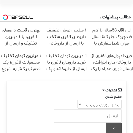
مطالب پیشنهادی
این آقای58ساله با کرم
۱ میلیون تومان تخفیف
بهترین قیمت داروهای
ضدچروک جلبک10سال
داروهای لاغری منتخب
لاغری، با ۱ میلیون
جوان شد(سفارش با
با ارسال از داروخانه
تخفیف و ارسال از
تخفیف)
نزدیکت
داروخانه‌
خریدآمپول‌های لاغری از
1 میلیون تومان تخفیف
۱ میلیون تومان تخفیف
داروخانه های اطرافت،
خرید داروهای لاغری با
محصولات لاغری؛ یک
ارسال فوری همراه با پک
ارسال از داروخانه و پک
قدم نزدیک‌تر به شروع
یخ!
یخ!
کاهش وزن
اشتراک
مطلع شدن