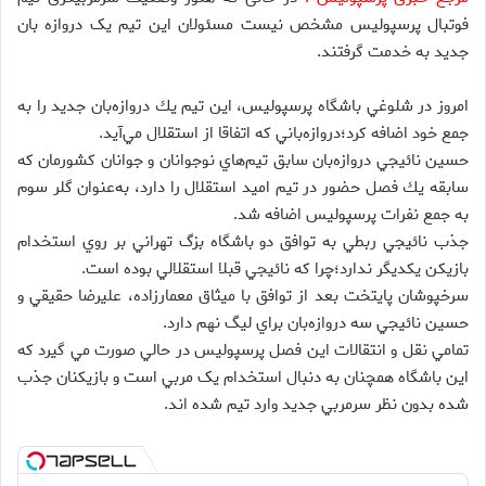
فوتبال پرسپولیس مشخص نیست مسئولان این تیم یک دروازه بان
جدید به خدمت گرفتند.
امروز در شلوغي باشگاه پرسپوليس، اين تيم يك دروازه‌بان جديد را به
جمع خود اضافه كرد؛دروازه‌باني كه اتفاقا از استقلال مي‌آيد.
حسين نائيجي دروازه‌بان سابق تيم‌هاي نوجوانان و جوانان کشورمان كه
سابقه يك فصل حضور در تيم اميد استقلال را دارد، به‌عنوان گلر سوم
به جمع نفرات پرسپوليس اضافه شد.
جذب نائيجي ربطي به توافق دو باشگاه بزگ تهراني بر روي استخدام
بازيكن يكديگر ندارد؛چرا كه نائيجي قبلا استقلالي بوده است.
سرخپوشان پايتخت بعد از توافق با ميثاق معمارزاده، عليرضا حقيقي و
حسين نائيجي سه دروازه‌بان براي ليگ نهم دارد.
تمامي نقل و انتقالات اين فصل پرسپوليس در حالي صورت مي گيرد که
اين باشگاه همچنان به دنبال استخدام يک مربي است و بازيکنان جذب
شده بدون نظر سرمربي جديد وارد تيم شده اند.