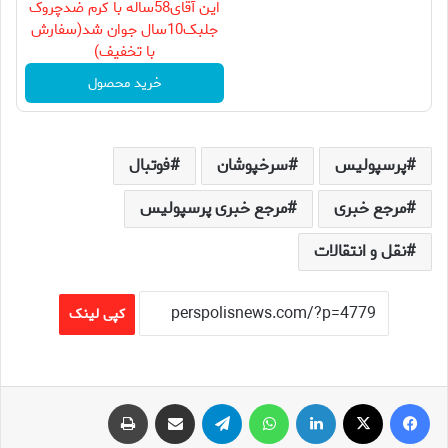
این آقای58ساله با کرم ضدچروک
جلبک10سال جوان شد(سفارش
با تخفیف)
خرید محصول
پرسپولیس
سرخپوشان
فوتبال
مرجع خبری
مرجع خبری پرسپولیس
نقل و انتقالات
کپی لینک
فیس بوک
X
لینکدین
واتس آپ
تلگرام
اشتراک گذاری از طریق ایمیل
چاپ