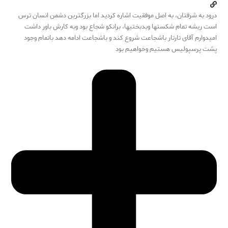
درود به شرفتان، به اصل موفقیت اشاره کردید اما بزرگترین دشمن انسان ترس
است ریشه تمام شکستها وبدبختیها، برانکو شجاع بود وبه کارش باور داشت
امیدوارم آقای تارتار باشجاعت شروع کند و باشجاعت ادامه دهد باتمام وجود
پشت پرسپولیس هستیم وخواهیم بود