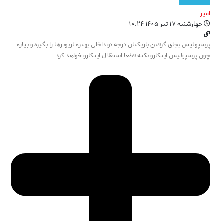
امیر
چهارشنبه ۱۷ تیر ۱۴۰۵ ۱۰:۲۴
پرسپولیس بجای گرفتن بازیکنان درجه دو داخلی بهتره لژیونرها را بگیره و بیاره
چون پرسپولیس اینکارو نکنه قطعا استقلال اینکارو خواهد کرد