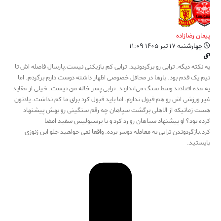
پیمان رضازاده
چهارشنبه ۱۷ تیر ۱۴۰۵ ۱۱:۰۹
یه نکته دیگه. ترابی رو برگردونید. ترابی کم بازیکنی نیست.پارسال فاصله اش تا
تیم یک قدم بود. بارها در محافل خصوصی اظهار داشته دوست دارم برگردم. اما
یه عده افتادند وسط سنگ می‌اندازند. ترابی پسر خاله من نیست. خیلی از عقاید
غیر ورزشی اش رو هم قبول ندارم. اما باید قبول کرد برای ما کم نذاشت. یادتون
هست زمانیکه از الاهلی برگشت سپاهان چه رقم سنگینی رو بهش پیشنهاد
کرده بود؟ او پیشنهاد سپاهان رو رد کرد و با پرسپولیس سفید امضا
کرد.بازگردوندن ترابی به معامله دوسر برده. واقعا نمی خواهید جلو این زنوزی
بایستید.