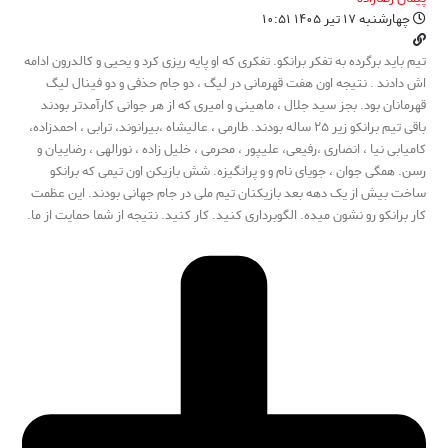
چهارشنبه ۱۷ تیر ۱۴۰۵ ۱۰:۵۱
تیم باید برگرده به تفکر برانکو. تفکری که او پایه ریزی کرد و یحیی و کالدرون ادامه
اش دادند . نتیجه اون هفت قهرمانی در لیگ ، دو جام حذفی و دو فینال لیگ
قهرمانان بود. بجز سید جلال ، ماهینی و امیری که از هر جوانی کارآمدتر بودند
باقی تیم برانکو زیر ۲۵ ساله بودند. طارمی ، عالیشاه ،بیرانوند، ترابی ، احمدزاده،
کامیابی نیا ، انصاری ،رفیعی، علیپور ، محرمی ، خلیل زاده ، نورالهی ، رضاییان و
رسن. همگی جوان ، جویای نام و و پرانگیزه. شش بازیکن اون تیمی که برانکو
ساخت بیش از یک دهه بعد بازیکنان تیم ملی در جام جهانی بودند. این عظمت
کار برانکو رو نشون میده. الگوبرداری کنید. کار کنید. نتیجه از شما حمایت از ما.