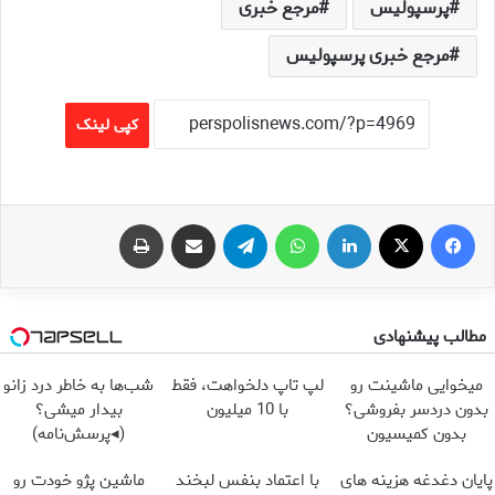
پرسپولیس
مرجع خبری
مرجع خبری پرسپولیس
کپی لینک
فیس بوک
X
لینکدین
واتس آپ
تلگرام
اشتراک گذاری از طریق ایمیل
چاپ
مطالب پیشنهادی
میخوایی ماشینت رو
لپ تاپ دلخواهت، فقط
شب‌ها به خاطر درد زانو
بدون دردسر بفروشی؟
با 10 میلیون
بیدار میشی؟
بدون کمیسیون
(◂پرسش‌نامه)
پایان دغدغه هزینه های
با اعتماد بنفس لبخند
ماشین پژو خودت رو