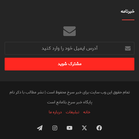
خبرنامه
آدرس
ایمیل
خود
را
وارد
کنید
تمام حقوق این وب سایت برای خبر سرخ محفوظ است | نشر مطالب با ذکر نام
پایگاه خبر سرخ بلامانع است
خانه
تبلیغات
درباره ما
فیس
X
یوتیوب
اینستاگرام
تلگرام