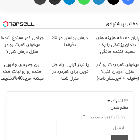
مطالب پیشنهادی
پایان دغدغه هزینه های
درمان بواسیر در 30
جراحی کمر ممنوع شده!
دندان پزشکی با پک
دقیقه!
میخوای کمرت رو در
سفید کننده خانگی
منزل درمان کنی؟
((پرسش‌نامه))
میخوای کمردردت رو "در
پلاتینر تراپی: راه حل
این جعبه ی جادویی
منزل" درمان کنی؟
نوین برای کمردرد در
خنده رو رو لبات حک
(◂فیلم + ◂پرسش‌نامه)
منزل شما
میکنه خرید40%تخفیف
اشتراک
مطلع شدن