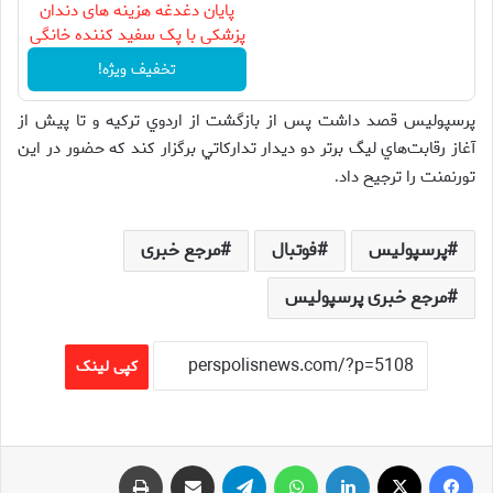
پایان دغدغه هزینه های دندان
پزشکی با پک سفید کننده خانگی
تخفیف ویژه!
پرسپوليس قصد داشت پس از بازگشت از اردوي تركيه و تا پيش از
آغاز رقابت‌هاي ليگ برتر دو ديدار تداركاتي برگزار كند كه حضور در اين
تورنمنت را ترجيح داد
.
پرسپولیس
فوتبال
مرجع خبری
مرجع خبری پرسپولیس
کپی لینک
فیس بوک
X
لینکدین
واتس آپ
تلگرام
اشتراک گذاری از طریق ایمیل
چاپ