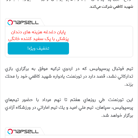
شهيد كاظمي شركت مي‌كند
.
پایان دغدغه هزینه های دندان
پزشکی با پک سفید کننده خانگی
تخفیف ویژه!
تيم فوتبال پرسپوليس كه در اردوي تركيه موفق به برگزاري بازي
تداركاتي نشد، قصد دارد در تورنمنت يادواره شهيد كاظمي خود را محك
بزند
.
اين تورنمنت طي روزهاي هفتم تا نهم مرداد با حضور تيم‌هاي
پرسپوليس، سپاهان، تيم ملي اميد و يك تيم اماراتي در ورزشگاه آزادي
برگزار خواهد شد
.