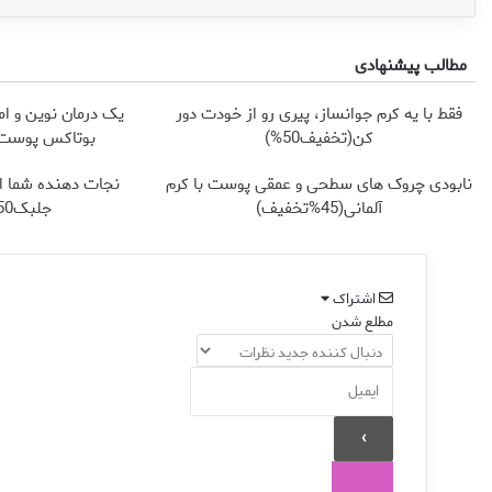
مطالب پیشنهادی
فقط با یه کرم جوانساز، پیری رو از خودت دور
یک درمان نوین و ام
کن(تخفیف50%)
بوتاکس پوست ر
نابودی چروک های سطحی و عمقی پوست با کرم
نجات دهنده شما از
آلمانی(45%تخفیف)
جلبک50%تخفیف
اشتراک
مطلع شدن