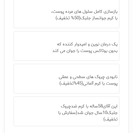
بازسازی کامل سلول های مرده پوست،
با کرم جوانساز جلبک(50% تخفیف)
یک درمان نوین و امیدوار کننده که
بدون بوتاکس پوست را جوان می کند
نابودی چروک های سطحی و عمقی
پوست با کرم آلمانی(45%تخفیف)
این آقای58ساله با کرم ضدچروک
جلبک10سال جوان شد(سفارش با
تخفیف)