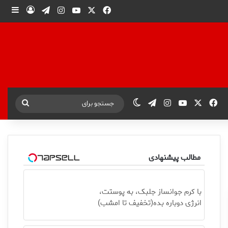
X
فیس بوک
یوتیوب
اینستاگرام
تلگرام
ورود
ساید
X
فیس بوک
یوتیوب
اینستاگرام
تلگرام
تغییر پوسته
جستجو
برای
مطالب پیشنهادی
با کرم جوانساز جلبک، به پوستت،
انرژی دوباره بده(تخفیف تا امشب)