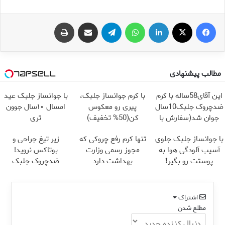
فیس بوک
X
لینکدین
واتس آپ
تلگرام
اشتراک گذاری از طریق ایمیل
چاپ
مطالب پیشنهادی
این آقای58ساله با کرم
با کرم جوانساز جلبک،
با جوانساز جلبک عید
ضدچروک جلبک10سال
پیری رو معکوس
امسال ۱۰سال جوون
جوان شد(سفارش با
کن(50% تخفیف)
تری
تخفیف)
با جوانساز جلبک جلوی
تنها کرم رفع چروکی که
زیر تیغ جراحی و
آسیب آلودگی هوا به
مجوز رسمی وزارت
بوتاکس نروید!
پوستت رو بگیر❗
بهداشت دارد
ضدچروک جلبک
(تخفیف تا امشب)
با40%تخفیف
اشتراک
مطلع شدن