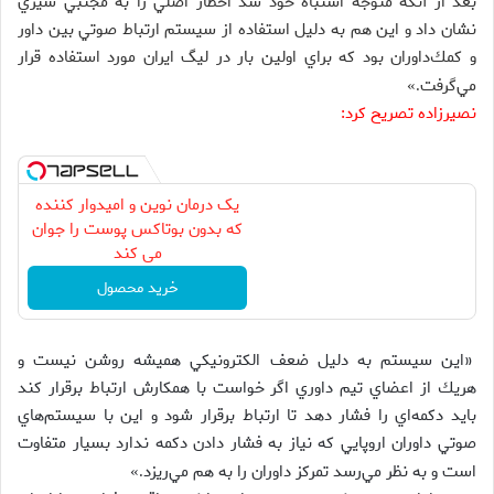
بعد از آنكه متوجه اشتباه خود شد اخطار اصلي را به مجتبي شيري
نشان داد و اين هم به دليل استفاده از سيستم ارتباط صوتي بين داور
و كمك‌داوران بود كه براي اولين بار در ليگ ايران مورد استفاده قرار
مي‌گرفت
.»
نصيرزاده تصريح كرد:
یک درمان نوین و امیدوار کننده
که بدون بوتاکس پوست را جوان
می کند
خرید محصول
«اين سيستم به دليل ضعف الكترونيكي هميشه روشن نيست و
هريك از اعضاي تيم داوري اگر خواست با همكارش ارتباط برقرار كند
بايد دكمه‌اي را فشار دهد تا ارتباط برقرار شود و اين با سيستم‌هاي
صوتي داوران اروپايي كه نياز به فشار دادن دكمه ندارد بسيار متفاوت
است و به نظر مي‌رسد تمركز داوران را به هم مي‌ريزد
.»