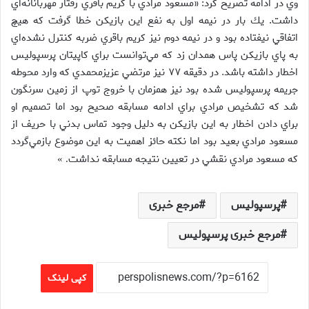
وي در ادامه تصريح كرد: «مسعود مرادي با كريم باقري رفتار مهربانانه‌اي
داشت. يك بار در نيمه اول به نفع اين بازيكن خطا گرفت كه هيچ
اتفاقي نيفتاده بود و در نيمه دوم نيز كريم باقري ضربه كنترل نشده‌اي
به پاي بازيكن پاس همدان زد كه مي‌توانست براي كاپيتان پرسپوليس
اخطار داشته باشد. در دقيقه ۷۷ نيز مرتضي عزيزمحمدي كه وارد محوطه
جريمه پرسپوليس شده بود نيز همزمان با خروج توپ از زمين سرنگون
شد كه تشخيص مرادي براي ادامه مسابقه صحيح بود اما تصميم او
براي دادن اخطار به اين بازيكن به دليل وجود تماس بدني با حريف از
مسعود مرادي بعيد بود اما نكته حائز اهميت به اين موضوع بازمي‌گردد
كه مسعود مرادي نقشي در تعيين نتيجه مسابقه نداشت
. »
پرسپولیس
مرجع خبری
مرجع خبری پرسپولیس
کپی لینک