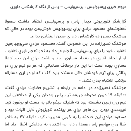
مرجع خبری پرسپولیس : پرسپولیس – پاس از نگاه کارشناس داوری
گزارشگر تلويزيوني ديدار پاس و پرسپوليس اعتقاد داشت معمولا
قضاوت‌هاي مسعود مرادي براي پرسپوليس خوش‌يمن بوده در حالي كه
هوشنگ نصيرزاده كارشناس داوري چنين اعتقادي ندارد
.
هوشنگ نصيرزاده در اين خصوص گفت: «مسعود مرادي سي‌وچهارمين
قضاوت خود را براي پرسپوليس انجام مي‌داد به نحو تعجب‌آوري قضاوت
او از لحاظ آماري در تعداد مساوي، برد و باخت براي اين تيم كاملا
مساوي بوده است اما اين بار برخلاف مطالباتي كه هر دو تيم براي دو
پنالتي براي تيم خودشان قائل هستند بايد گفت كه او در اين مسابقه
مرتكب اشتباه جدي نشد
. »
هوشنگ نصيرزاده در ادامه در رابطه با تشريح قضاوت مرادي گفت:
«دقيقه ۱۹ درون محوطه جريمه تيم پاس همدان يكي از مدافعان اين
تيم روي زمين نشسته بود كه شليك ميثم بائو به دست او برخورد كرد.
غيرعمدي بودن اين ماجرا براي هر بيننده تلويزيوني قابل اثبات بود و
مسعود مرادي اين صحنه را به خوبي مديريت كرد. دقيقه ۲۷ به خاطر
خطا روي مهاجم پاس همدان داور به اشتباه به بادامكي اخطار داد اما