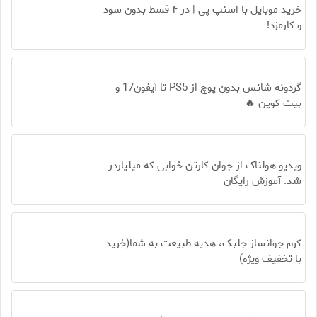
خرید موبایل با اسنپ پی | در ۴ قسط بدون سود
و کارمزد!
گردونه شانس بدون پوچ از PS5 تا آیفون17 و
بیت کوین 🔥
ویدیو هولناک از جوان کارتن خوابی که میلیاردر
شد. آموزش رایگان
کرم جوانساز جلبک، هدیه طبیعت به شما(خرید
با تخفیف ویژه)