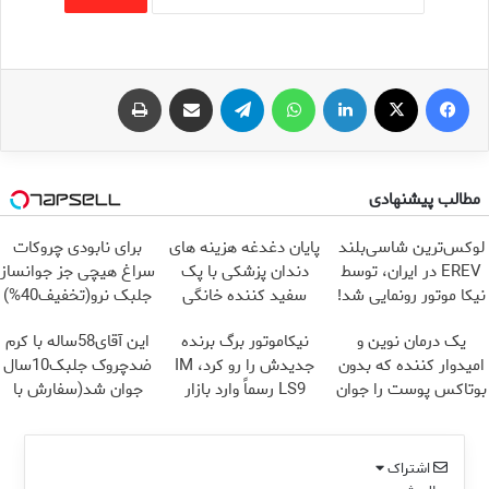
فیس بوک
X
لینکدین
واتس آپ
تلگرام
اشتراک گذاری از طریق ایمیل
چاپ
مطالب پیشنهادی
لوکس‌ترین شاسی‌بلند
پایان دغدغه هزینه های
برای نابودی چروکات
EREV در ایران، توسط
دندان پزشکی با پک
سراغ هیچی جز جوانساز
نیکا موتور رونمایی شد!
سفید کننده خانگی
جلبک نرو(تخفیف40%)
یک درمان نوین و
نیکاموتور برگ برنده
این آقای58ساله با کرم
امیدوار کننده که بدون
جدیدش را رو کرد، IM
ضدچروک جلبک10سال
بوتاکس پوست را جوان
LS9 رسماً وارد بازار
جوان شد(سفارش با
می کند
ایران شد
تخفیف)
اشتراک