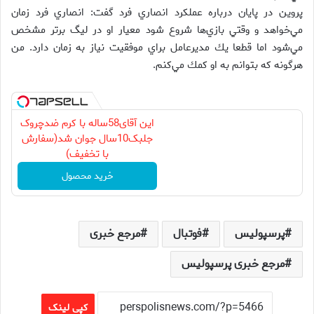
پروين در پايان درباره عملكرد انصاري فرد گفت: انصاري فرد زمان
مي‌خواهد و وقتي بازي‌ها شروع شود معيار او در ليگ برتر مشخص
مي‌شود اما قطعا يك مديرعامل براي موفقيت نياز به زمان دارد. من
هرگونه كه بتوانم به او كمك مي‌كنم.
این آقای58ساله با کرم ضدچروک
جلبک10سال جوان شد(سفارش
با تخفیف)
خرید محصول
پرسپولیس
فوتبال
مرجع خبری
مرجع خبری پرسپولیس
کپی لینک