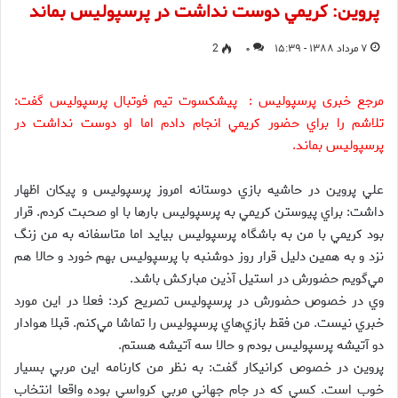
پروين: كريمي دوست نداشت در پرسپوليس بماند
۷ مرداد ۱۳۸۸ - ۱۵:۳۹
۰
2
مرجع خبری پرسپولیس : پيشكسوت تيم فوتبال پرسپوليس گفت:‌
تلاشم را براي حضور كريمي انجام دادم اما او دوست نداشت در
پرسپوليس بماند.
علي پروين در حاشيه بازي دوستانه امروز پرسپوليس و پيكان اظهار
داشت: براي پيوستن كريمي به پرسپوليس بارها با او صحبت كردم. قرار
بود كريمي با من به باشگاه پرسپوليس بيايد اما متاسفانه به من زنگ
نزد و به همين دليل قرار روز دوشنبه با پرسپوليس بهم خورد و حالا هم
مي‌گويم حضورش در استيل آذين مباركش باشد.
وي در خصوص حضورش در پرسپوليس تصريح كرد: فعلا در اين مورد
خبري نيست. من فقط بازي‌هاي پرسپوليس را تماشا مي‌كنم. قبلا هوادار
دو آتيشه پرسپوليس بودم و حالا سه آتيشه هستم.
پروين در خصوص كرانيكار گفت: به نظر من كارنامه اين مربي بسيار
خوب است. كسي كه در جام جهاني مربي كرواسي بوده واقعا انتخاب