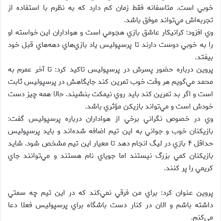
خوبي است. متاسفانه فقط زمان كم دارد كه به نظرم با استفاده از
تجربه‌اش مي‌تواند موفق باشد.
وي افزود: كرانيكار عاشق بازي هجومي است و هواداران اين خواسته او
را به خوبي دوست دارند تا پرسپوليس ياد بازي‌هاي دهه‌هاي قبل خود
بيفتد.
پروين درباره حضور پسرش در پرسپوليس تاكيد كرد: تا آخر عمرم به
محمد مي‌گويم هر وقت خوب تمرين كند جايگاهش در پرسپوليس ثابت
است و اگر بد تمرين كند بايد روي نيمكت بنشيند. حالا همه چيز دست
خودش است و مي‌تواند بازيكن مؤثري باشد.
وي در خصوص نگراني برخي از هواداران درباره پرسپوليس گفت:
بازيكنان خوب و جواني به اين تيم اضافه شده‌اند و بايد پرسپوليس
حداقل ۴ بازي در ليگ انجام دهد تا معيار اين تيم مشخص شود. شايد
بازيكنان كمي بزرگ نيستند اما جوياي نام هستند و مي‌توانند جاي
كريمي را پر كنند.
پروين عنوان كرد: براي من فرقي نمي‌كند كه در اين تيم چه سمتي
داشته باشم و الان در كنار دست باشگاه براي پرسپوليس فعلا دعا
مي‌كنم.