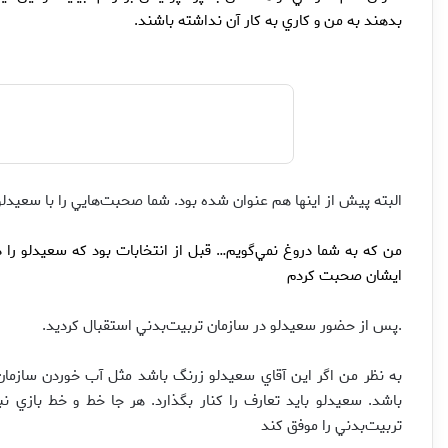
بدهند به من و كاري به كار آن نداشته باشند.
البته پيش از اينها هم عنوان شده بود. شما صحبت‌هايي را با سعيد‌لو 
من كه به شما دروغ نمي‌گويم… قبل از انتخابات بود كه سعيدلو را ديد
ايشان صحبت كردم
.پس از حضور سعيدلو در سازمان تربيت‌بدني استقبال كرديد.
به نظر من اگر اين آقاي سعيدلو زرنگ باشد مثل آب خوردن سازمان ترب
باشد. سعيدلو بايد تعارف را كنار بگذارد. هر جا خط و خط بازي 
تربيت‌بدني را موفق كند