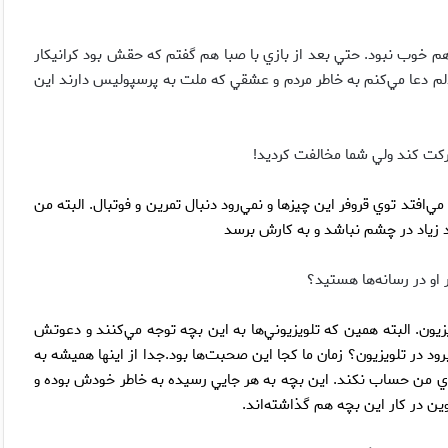
خوب نبود. حتي بعد از بازي با صبا هم گفتم كه حقش بود كرانيكار
لم دعا مي‌كنم به خاطر مردم و عشقي كه ملت به پرسپوليس دارند اين
ركت كند ولي شما مخالفت كرديد!
‌افتد توي قروفر اين چيزها و نمي‌رود دنبال تمرين و فوتبال. البته من
د زياد در چشم نباشد و به كارش برسد
او در رسانه‌ها هستيد؟
زيون. البته همين كه تلويزيوني‌ها به اين بچه توجه مي‌كنند و دعوتش
د در تلويزيون؟ زمان ما كجا اين صحبت‌ها بود.جدا از اينها هميشه به
 روي من حساب نكند. اين بچه به هر جايي رسيده به خاطر خودش بوده و
ن در كار اين بچه هم گذاشته‌اند.