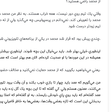
از محمد راضي هستيد؟
وقتي يك تيم روي دور نيست، همه خراب هستند. به نظر من محمد هم 
محمد را تعويض كند. نمي‌دانم در پرسپوليس چه مي‌گذرد ولي از ته د
تيم زودتر درست شود
.چندي پيش بود كه قرار شد محمد در يكي از برنامه‌هاي تلويزيوني ش
اينطوري خيلي بهتر شد. بايد بي‌خيال اين بچه شوند. اينطوري بيشتر مي
هميشه در اين موردها با او صحبت كرده‌ام. الان هم بهتر است كه مم
.يعني مي‌خواهيد بگوييد كه از محمد حمايت نمي‌كنيد و مخالف حضور 
من مي‌گويم كه ممد بايد چهار تا بازي خوب بكند و آن وقت برود تلوي
مي‌كنند، ممنون هستم ولي كي گفته كه تا اين بچه يك گل زده بايد برو
ممد گفته‌ام كه بايد روي پاي خودش بايستد. به او گفته‌ام كه اصلا
بدبختي اين است كه تازه بعضي وقت‌ها، بعضي‌ها به خاطر فاميلي پروي