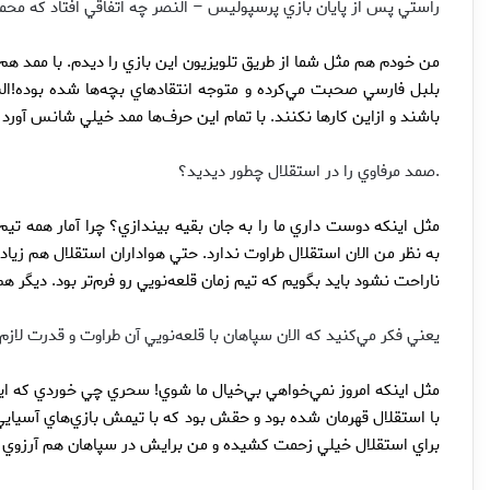
راستي پس از پايان بازي پرسپوليس – النصر چه اتفاقي افتاد كه محم
من خودم هم مثل شما از طريق تلويزيون اين بازي را ديدم. با ممد هم 
بلبل فارسي صحبت مي‌كرده و متوجه انتقادهاي بچه‌ها شده بوده!البته
باشند و ازاين كارها نكنند. با تمام اين حرف‌ها ممد خيلي شانس آورد 
.صمد مرفاوي را در استقلال چطور ديديد؟
مثل اينكه دوست داري ما را به جان بقيه بيندازي؟ چرا آمار همه تيم
به نظر من الان استقلال طراوت ندارد. حتي هواداران استقلال هم زيا
ناراحت نشود بايد بگويم كه تيم زمان قلعه‌نويي رو فرم‌تر بود. ديگر 
يعني فكر مي‌كنيد كه الان سپاهان با قلعه‌نويي آن طراوت و قدرت لازم 
مثل اينكه امروز نمي‌خواهي بي‌خيال ما شوي! سحري چي خوردي كه اينط
با استقلال قهرمان شده بود و حقش بود كه با تيمش بازي‌هاي آسيايي 
براي استقلال خيلي زحمت كشيده و من برايش در سپاهان هم آرزوي 