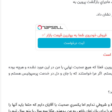
 ماجراي بازگشت پروين به
نشان داد.
فروش خودروی شما به بهترین قیمت بازار ✅
ثبت درخواست
ر است
ين. فعلا كه هيچ صحبت نهايي با من در اين مورد نشده و هرچه بوده
نيستم. اگر مرا خواستند كه با جان و دل در خدمت پرسپوليس هستم و
د؟
شروطي ندارم اما يكسري صحبت با آقايان دارم كه حتما بايد آنها را
م را براي يك زمان خاص به من بدهند. مثلا سه سال يا پنج سال تيم را