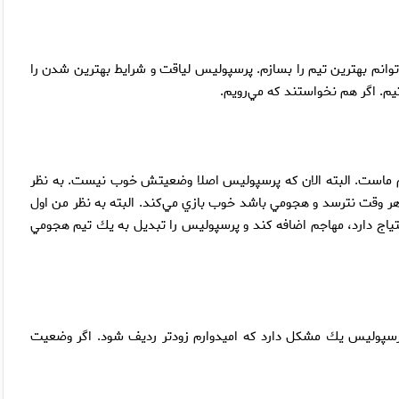
‌توانم بهترين تيم را بسازم. پرسپوليس لياقت و شرايط بهترين شدن را
تيم. اگر هم نخواستند كه مي‌رويم.
م ماست. البته الان كه پرسپوليس اصلا وضعيتش خوب نيست. به نظر
 وقت نترسد و هجومي باشد خوب بازي مي‌كند. البته به نظر من اول
حتياج دارد، مهاجم اضافه كند و پرسپوليس را تبديل به يك تيم هجومي
 پرسپوليس يك مشكل دارد كه اميدوارم زودتر رديف شود. اگر وضعيت