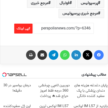
پرسپولیس
فوتبال
مرجع خبری
مرجع خبری پرسپولیس
کپی لینک
فیس بوک
X
لینکدین
واتس آپ
تلگرام
اشتراک گذاری از طریق ایمیل
چاپ
مطالب پیشنهادی
پایان دغدغه هزینه های
دوربین لامپی چرخشی
درمان بواسیر در 30
دندان پزشکی با پک
360 درجه فقط امروز
دقیقه!
سفید کننده خانگی
حراج شد🔥 پرداخت
درب منزل
بازدید از IM LS7 لوکس
IM LS7 لوکس ترین
این ژل سفیدکننده