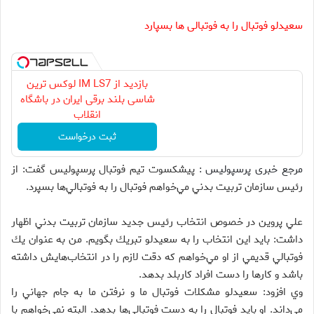
سعیدلو فوتبال را به فوتبالی ها بسپارد
بازدید از IM LS7 لوکس ترین
شاسی بلند برقی ایران در باشگاه
انقلاب
ثبت درخواست
مرجع خبری پرسپولیس :
پيشكسوت تيم فوتبال پرسپوليس گفت: از
رئيس سازمان تربيت بدني مي‌خواهم فوتبال را به فوتبالي‌ها بسپرد.
علي پروين در خصوص انتخاب رئيس جديد سازمان تربيت بدني اظهار
داشت: بايد اين انتخاب را به سعيدلو تبريك بگويم. من به عنوان يك
فوتبالي قديمي از او مي‌خواهم كه دقت لازم را در انتخاب‌هايش داشته
باشد و كارها را دست افراد كاربلد بدهد.
وي افزود: سعيدلو مشكلات فوتبال ما و نرفتن ما به جام جهاني را
مي‌داند. او بايد فوتبال را به دست فوتبالي‌ها بدهد. البته نمي‌خواهم با