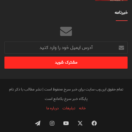
خبرنامه
آدرس
ایمیل
خود
را
وارد
کنید
تمام حقوق این وب سایت برای خبر سرخ محفوظ است | نشر مطالب با ذکر نام
پایگاه خبر سرخ بلامانع است
خانه
تبلیغات
درباره ما
فیس
X
یوتیوب
اینستاگرام
تلگرام