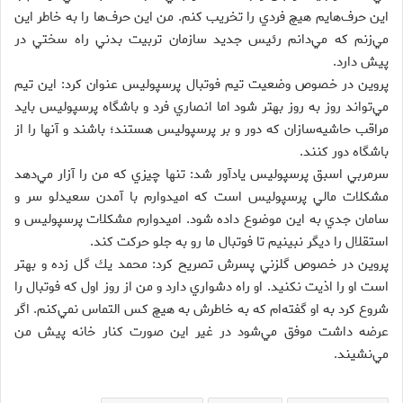
اين حرف‌هايم هيچ فردي را تخريب كنم. من اين حرف‌ها را به خاطر اين
مي‌زنم كه مي‌دانم رئيس جديد سازمان تربيت بدني راه سختي در
پيش دارد.
پروين در خصوص وضعيت تيم فوتبال پرسپوليس عنوان كرد: اين تيم
مي‌تواند روز به روز بهتر شود اما انصاري فرد و باشگاه پرسپوليس بايد
مراقب حاشيه‌سازان كه دور و بر پرسپوليس هستند؛ باشند و آنها را از
باشگاه دور كنند.
سرمربي اسبق پرسپوليس يادآور شد: تنها چيزي كه من را آزار مي‌دهد
مشكلات مالي پرسپوليس است كه اميدوارم با آمدن سعيدلو سر و
سامان جدي به اين موضوع داده شود. اميدوارم مشكلات پرسپوليس و
استقلال را ديگر نبينيم تا فوتبال ما رو به جلو حركت كند.
پروين در خصوص گلزني پسرش تصريح كرد: محمد يك گل زده و بهتر
است او را اذيت نكنيد. او راه دشواري دارد و من از روز اول كه فوتبال را
شروع كرد به او گفته‌ام كه به خاطرش به هيچ كس التماس نمي‌كنم. اگر
عرضه داشت موفق مي‌شود در غير اين صورت كنار خانه پيش من
مي‌نشيند.