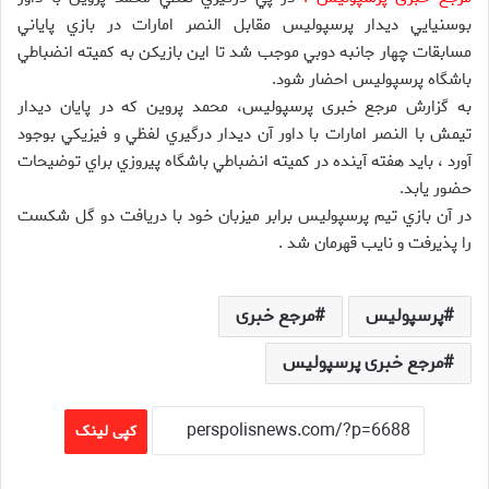
بوسنيايي ديدار پرسپولیس مقابل النصر امارات در بازي پاياني
مسابقات چهار جانبه دوبي موجب شد تا اين بازيكن به كميته انضباطي
باشگاه پرسپولیس احضار شود.
به گزارش مرجع خبری پرسپولیس، محمد پروين كه در پايان ديدار
تيمش با النصر امارات با داور آن ديدار درگيري لفظي و فيزيكي بوجود
آورد ، بايد هفته آينده در كميته انضباطي باشگاه پيروزي براي توضيحات
حضور يابد.
در آن بازي تيم پرسپولیس برابر ميزبان خود با دريافت دو گل شکست
را پذيرفت و نايب قهرمان شد .
پرسپولیس
مرجع خبری
مرجع خبری پرسپولیس
کپی لینک