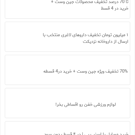
تا 70 درصد تخفیف محصولات جین وست +
خرید در 4 قسط
۱ میلیون تومان تخفیف داروهای لاغری منتخب با
ارسال از داروخانه نزدیکت
70% تخفیف ویژه جین وست + خرید در4 قسطه
لوازم ورزشی خفن رو اقساطی بخر!
خرید موبایل با اسنپ پی | در ۴ قسط بدون سود