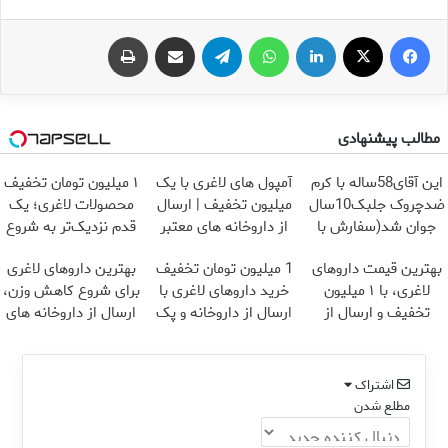
فیس بوک
X
لینکدین
واتس آپ
تلگرام
اشتراک گذاری از طریق ایمیل
چاپ
مطالب پیشنهادی
این آقای58ساله با کرم
آمپول های لاغری با یک
۱ میلیون تومان تخفیف
ضدچروک جلبک10سال
میلیون تخفیف | ارسال
محصولات لاغری؛ یک
جوان شد(سفارش با
از داروخانه های معتبر
قدم نزدیک‌تر به شروع
تخفیف)
کاهش وزن
بهترین قیمت داروهای
1 میلیون تومان تخفیف
بهترین داروهای لاغری
لاغری، با ۱ میلیون
خرید داروهای لاغری با
برای شروع کاهش وزن،
تخفیف و ارسال از
ارسال از داروخانه و پک
ارسال از داروخانه های
داروخانه‌
یخ!
نزدیکت!
اشتراک
مطلع شدن