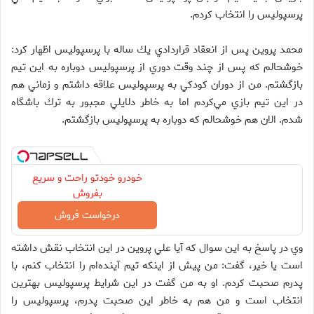
پرسپوليس را انتخاب كردم.
محمد پروين پس از انعقاد قراردادي يك ساله با پرسپوليس اظهار كرد:
خوشحالم كه پس از چند وقت دوري از پرسپوليس دوباره به اين تيم
بازگشتم. من از دوران كودكي به پرسپوليس علاقه داشتم و زماني هم
در اين تيم بازي مي‌كردم اما به خاطر دلايلي مجبور به ترك باشگاه
شدم. الان هم خوشحالم كه دوباره به پرسپوليس بازگشتم.
خودرو خودتو راحت و سریع
بفروش
درخواست فروش
وي در پاسخ به اين سوال كه آيا علي پروين در اين انتخاب نقش داشته
است يا خير، گفت: من پيش از اينكه تيم آينده‌ام را انتخاب كنم، با
پدرم صحبت كردم. او به من گفت در اين شرايط پرسپوليس بهترين
انتخاب است و من هم به خاطر اين صحبت پدرم، پرسپوليس را