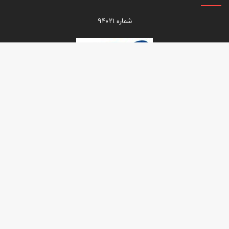
شماره ۹۴۰۲۱
برگزیده‌ها
سایت AFC قهرمانی آسیایی پرسپولیس را رسمیت
بخشید
سه‌شنبه ۱۶ مرداد ۱۴۰۳ - ۰۰:۰۱
افتخارات و رکوردهای منحصر به فرد پرسپولیس
یکشنبه ۱ بهمن ۱۳۹۱ - ۲۲:۴۱