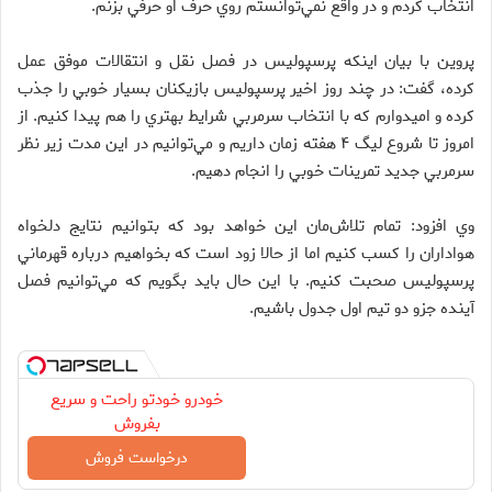
انتخاب كردم و در واقع نمي‌توانستم روي حرف او حرفي بزنم.
پروين با بيان اينكه پرسپوليس در فصل نقل و انتقالات موفق عمل
كرده، گفت: در چند روز اخير پرسپوليس بازيكنان بسيار خوبي را جذب
كرده و اميدوارم كه با انتخاب سرمربي شرايط بهتري را هم پيدا كنيم. از
امروز تا شروع ليگ ۴ هفته زمان داريم و مي‌توانيم در اين مدت زير نظر
سرمربي جديد تمرينات خوبي را انجام دهيم.
وي افزود: تمام تلاش‌مان اين خواهد بود كه بتوانيم نتايج دلخواه
هواداران را كسب كنيم اما از حالا زود است كه بخواهيم درباره قهرماني
پرسپوليس صحبت كنيم. با اين حال بايد بگويم كه مي‌توانيم فصل
آينده جزو دو تيم اول جدول باشيم.
خودرو خودتو راحت و سریع
بفروش
درخواست فروش