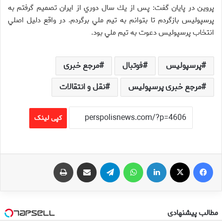
پروين در پايان گفت: پس از يك سال دوري از ايران تصميم گرفتم به
پرسپوليس بازگردم تا بتوانم به تيم ملي برگردم. در واقع دليل اصلي
انتخاب پرسپوليس دعوت به تيم ملي بود.
پرسپولیس
فوتبال
مرجع خبری
مرجع خبری پرسپولیس
نقل و انتقالات
کپی لینک
فیس بوک
X
لینکدین
واتس آپ
تلگرام
اشتراک گذاری از طریق ایمیل
چاپ
مطالب پیشنهادی