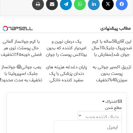
مطالب پیشنهادی
این آقای58ساله با کرم
یک درمان نوین و
با کرم جوانساز آلمانی
ضدچروک جلبک10سال
امیدوار کننده که بدون
حال پوستت توی هر
جوان شد(سفارش با
بوتاکس پوست را جوان
فصلی خوبه۴۵٪تخفیف
تخفیف)
می کند
تزریق اکسیر جوانی به
پایان دغدغه هزینه های
بمب جوانی😱 جوانساز
پوست بدون
دندان پزشکی با پک
جلبک اسپیرولینا با
سوزن40%تخفیف
سفید کننده خانگی
تخفیف به مدت محدود❗
اشتراک
مطلع شدن