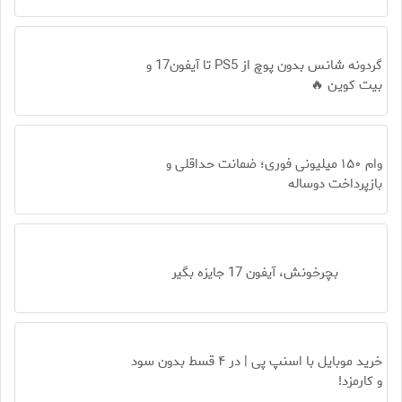
گردونه شانس بدون پوچ از PS5 تا آیفون17 و
بیت کوین 🔥
وام ۱۵۰ میلیونی فوری؛ ضمانت حداقلی و
بازپرداخت دوساله
بچرخونش، آیفون 17 جایزه بگیر
خرید موبایل با اسنپ پی | در ۴ قسط بدون سود
و کارمزد!