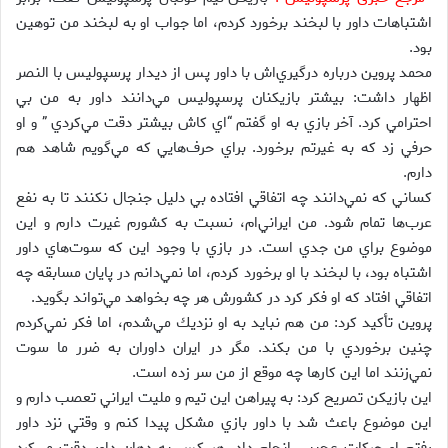
اشتباهات داور با لبخند برخورد كردم، اما جواب او به لبخند من توهين
بود.
محمد پروين درباره درگيري‌اش با داور پس از دیدار پرسپوليس با النصر
اظهار داشت: بيشتر بازيكنان پرسپوليس مي‌دانند داور به من بي
احترامي كرد. آخر بازي به او گفتم “اي كاش بيشتر دقت مي‌كردي ” و او
حرفي زد كه به غيرتم برخورد. براي حرف‌هايي كه مي‌گويم شاهد هم
دارم.
كساني كه نمي‌دانند چه اتفاقي افتاده بي دليل جنجال نكنند تا به نفع
عرب‌ها تمام شود. من ايراني‌ام، نسبت به كشورم غيرت دارم و اين
موضوع براي من جدي است. در بازي با وجود اين كه سوت‌هاي داور
اشتباه بود، با لبخند با او برخورد كردم، اما نمي‌دانم در پايان مسابقه چه
اتفاقي افتاد كه او فكر كرد در كشورش هر چه بخواهد مي‌تواند بگويد.
پروين تأكيد كرد: من هم نبايد به او نزديك مي‌شدم، اما فكر نمي‌كردم
چنين برخوردي با من بكند. مگر در ايران داوران به ضرر ما سوت
نمي‌زنند اما اين كارها چه موقع از من سر زده است.
اين بازيكن تصريح كرد: به پيراهن اين تيم و مليت ايراني تعصب دارم و
اين موضوع باعث شد با داور بازي مشكل پيدا كنم و وقتي نزد داور