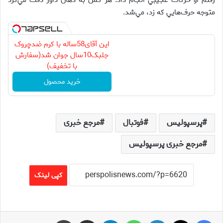
رفتم او حركات عجيبي انجام داد. هر كس به دهان داور دقت مي‌كرد
متوجه حرف‌هايي كه زد، مي‌شد.
این آقای58ساله با کرم ضدچروک
جلبک10سال جوان شد(سفارش
با تخفیف)
خرید محصول
پرسپولیس
فوتبال
مرجع خبری
مرجع خبری پرسپولیس
کپی لینک
فیس بوک
X
لینکدین
واتس آپ
تلگرام
اشتراک گذاری از طریق ایمیل
چاپ