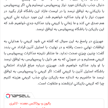
دنبال جذب بازيكنان مورد نياز پرسپوليس نيستيم ولي اگر پرسپوليس
با بازيكني به توافق نرسد يا در ليست مازاد اين باشگاه قرار بگيرد در
صورت نياز با او وارد مذاكره خواهيم شد. اين مورد درباره علي كريمي
هم صدق مي كند و ما زماني با كريمي وارد مذاكره جدي خواهيم شد كه
اين بازيكن با باشگاه پرسپوليس به توافق نرسد.
مهريزي در پاسخ به اين سوال كه گفته مي شود كريمي با هدايتي به
توافقات نهايي دست يافته و در نهايت با استيل آذين قراداد مي بندد
گفت: چنين چيزي صحت ندارد. ما منتظر نتيجه مذاكرات پرسپوليس با
كريمي هستيم و در صورتي كه به هر دليل با پرسپوليس به توافق نرسد
با او وارد مذاكره خواهيم شد. مهريزي درباره مبلغ قرارداد احتمالي
باشگاه استيل آذين با كريمي گفت: اگر كريمي با پرسپوليس به توافق
نرسد ما حاضريم به اندازه سه بازيكن براي جذب كريمي هزينه كنيم
چرا كه كريمي بازيكني ارزشمند و متفاوت است.
بالون و بوتاکس معده - لاغری