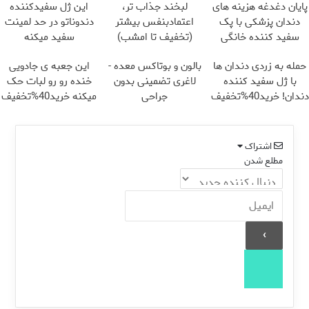
پایان دغدغه هزینه های
لبخند جذاب تر،
این ژل سفیدکننده
دندان پزشکی با پک
اعتمادبنفس بیشتر
دندوناتو در حد لمینت
سفید کننده خانگی
(تخفیف تا امشب)
سفید میکنه
(40%تخفیف)
حمله به زردی دندان ها
بالون و بوتاکس معده -
این جعبه ی جادویی
با ژل سفید کننده
لاغری تضمینی بدون
خنده رو رو لبات حک
دندان! خرید40%تخفیف
جراحی
میکنه خرید40%تخفیف
اشتراک
مطلع شدن