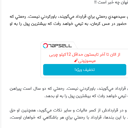
هان چه خبر است !!
ي سيدمهدي رحمتي براي قرارداد مي‌گويند، باوركردني نيست. رحمتي كه
 حضور در مس كرمان، به تيمي خواهد رفت كه بيشترين پول را به او
از الان تا آخر تابستون حداقل 12کیلو چربی
میسوزونی🧨
تخفیف ویژه!
 قرارداد مي‌گويند، باوركردني نيست. رحمتي كه دو سال است پيراهن
 تيمي خواهد رفت كه بيشترين پول را به او بدهد
.
بالاي ۵۰۰ ميليون پيشنهاد مي‌كند و در قراردادش از كسر ماليات و ساير نكات مي‌گويد، همچنين او حق
نمي‌كند. با اين بندها، قرارداد با رحمتي براي هر باشگاهي كه خواهان اوست،