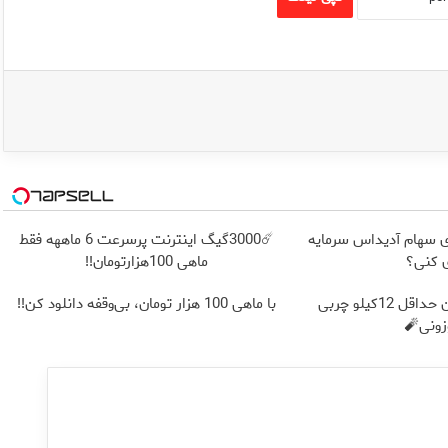
 سهام آدیداس سرمایه
☄️3000گیگ اینترنت پرسرعت 6 ماههه فقط
 کنی؟
ماهی 100هزارتومان!!
از الان تا آخر تابستون حداقل 12کیلو چربی
با ماهی 100 هزار تومان، بی‌وقفه دانلود کن!!
ونی🧨