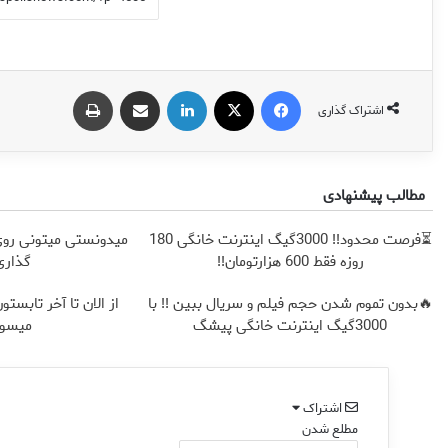
فیس بوک
X
لینکدین
اشتراک گذاری از طریق ایمیل
چاپ
اشتراک گذاری
مطالب پیشنهادی
⏳فرصت محدود!! 3000گیگ اینترنت خانگی 180
میدونستی میتونی روی
روزه فقط 600 هزارتومان!!
گذاری
🔥بدون تموم شدن حجم فیلم و سریال ببین !! با
3000گیگ اینترنت خانگی پیشگ
میسوز
اشتراک
مطلع شدن