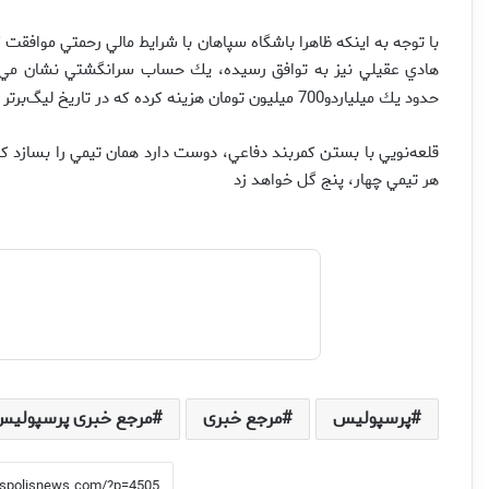
با توجه به اينكه ظاهرا باشگاه سپاهان با شرايط مالي رحمتي موافقت 
هادي عقيلي نيز به توافق رسيده، يك حساب سرانگشتي نشان مي‌
حدود يك ميلياردو700 ميليون تومان هزينه كرده كه در تاريخ ليگ‌برتر بي‌نظير است
قلعه‌نويي با بستن كمربند دفاعي، دوست دارد همان تيمي را بسازد ك
هر تيمي چهار، پنج گل خواهد زد
پرسپولیس
مرجع خبری
مرجع خبری پرسپولیس