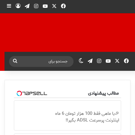
X
فیس بوک
یوتیوب
اینستاگرام
تلگرام
ورود
ساید
X
فیس بوک
یوتیوب
اینستاگرام
تلگرام
تغییر پوسته
جستجو
برای
مطالب پیشنهادی
🎉با ماهی فقط 100 هزار تومان 6 ماه
اینترنت پرسرعت ADSL بگیر!!