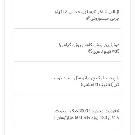
از الان تا آخر تابستون حداقل 12کیلو
چربی میسوزونی🧨
موثرترین روش کاهش وزن گیاهی!
5تا۷کیلو لاغری😍
با پودر جلبک چربیاتو مثل اسید ذوب
کن(تخفیف تا امشب)
⏳فرصت محدود!! 3000گیگ اینترنت
خانگی 180 روزه فقط 600 هزارتومان!!