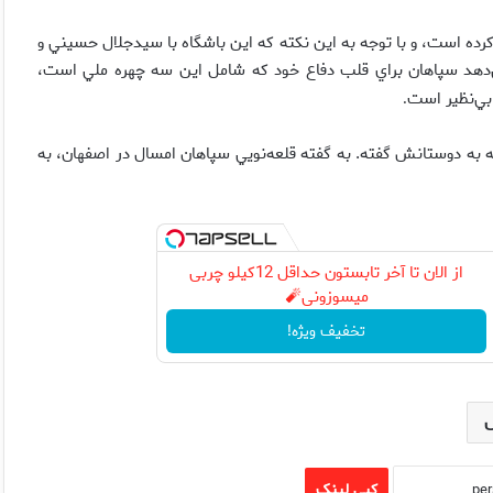
كرده است، و با توجه به اين نكته كه اين باشگاه با سيدجلال حسيني و
دهد سپاهان براي قلب دفاع خود كه شامل اين سه چهره ملي است،
.
ه به دوستانش گفته. به گفته قلعه‌نويي سپاهان امسال در اصفهان، به
از الان تا آخر تابستون حداقل 12کیلو چربی
میسوزونی🧨
تخفیف ویژه!
کپی لینک