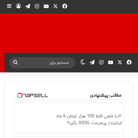
X
فیس بوک
یوتیوب
اینستاگرام
تلگرام
ورود
ساید
X
فیس بوک
یوتیوب
اینستاگرام
تلگرام
تغییر پوسته
جستجو
برای
مطالب پیشنهادی
🎉با ماهی فقط 100 هزار تومان 6 ماه
اینترنت پرسرعت ADSL بگیر!!