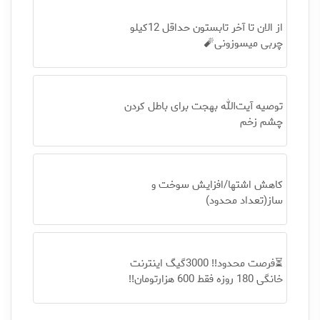
از الان تا آخر تابستون حداقل 12کیلو
چربی میسوزونی🧨
توصیه آیت‌الله بهجت برای باطل کردن
چشم زخم
کاهش اشتها/افزایش سوخت و
ساز(تعداد محدود)
⏳فرصت محدود!! 3000گیگ اینترنت
خانگی 180 روزه فقط 600 هزارتومان!!