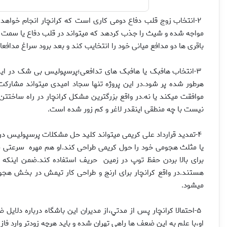
۲-انتخاب زوج قلب دفاع دومی کاری است که کرانچار انجام خواهد 
مواجه شده و شیث را جذب کردهد که میتواند در قلب دفاع یا سمت را
باقری ها دو مدافع میانی خود را انتخایب کند و بعد برود سراغ مدافع
۳-انتخاب هافبک یا هافبک های تدافعی؛پرسپولیس بی شک در این 
هرطور شده پر شود.در این پروژه تنها سجاد امیدی میتواند مشارکت
موافقت میکند یا نه.در واقع بزرگترین مشکل کرانچار در راه ساخت
نیست با چه منطقی اینقدر لاغر و کم زور شده است.
۴-تمدید قرارداد علی کریمی میتواند کلید حل مشکلات پرسپولیس در
یا مثلث هجومی خود را حول کریمی طراحی کند.او هم مهره سرعتی مثل م
برای بالا بردن حفظ توپ در زمين حریف استفاده کند.ضمن اینکه
هستند.در واقع کرانچار برای ارنج و طراحی کار تیمش در بخش ه
میشود.
۵-احتمالا کرانچار پس از مدتي،از مدیران این باشگاه درباره دلا
او،با علم به این ضعف ها راهی تهران شده و باید هرچه زودتر وارد ف