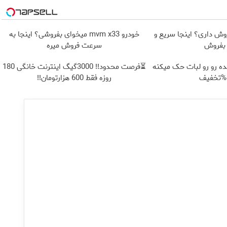
ش داری؟ اینجا سریع و
خودرو mvm x33 میخوای بفروشی؟ اینجا به
بفروش
سرعت فروش میره
ه رو رو لبات حک میکنه
⏳فرصت محدود!! 3000گیگ اینترنت خانگی 180
روزه فقط 600 هزارتومان!!