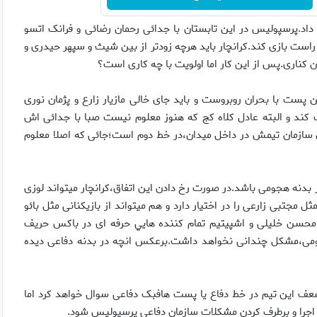
داد.پرسپولیس در این تابستان با جدائی رحمان رضائی و فرانک اتسو
ست بازی کند.کرانچار باید هرچه زودتر از بین شیث و سپهر حیدری و
ان کناری.پس از این کار اما اولویت با چه کاری است؟
پست با بحران روبروست و باید جای خالی مازیار زارع و پژمان نوری
 کند و البته عادل کلاه کج که هنوز معلوم نیست صبا با جدائی اش
تن سازمان تیمش در داخل میدان،در خط دوم است؛جائی که اصلا معلوم
 بدنه هجومی باشد.در صورت رخ دادن این اتفاق،کرانچار میتواند لوزی
جتبی زارعی را در اختیار دارد و هم میتواند از بازیکنانی مثل بائو
 محسن خلیلی و اشپیتیم تمام کننده هایي حرفه ای در باکس حریف
جومی،مشکل چندانی نخواهد داشت.برعکس انچه در بدنه دفاعی دیده
یل ضعف این تیم در خط دفاع یا پست هافبک دفاعی سوال خواهد کرد اما
از اجرا و برطرف کردن مشكلات سازمان دفاعی پرسپولیس شود.