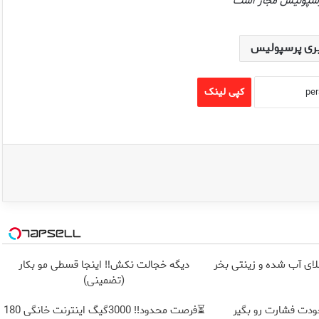
 پرسپولیس مجاز است
ری پرسپولیس
کپی لینک
دیگه خجالت نکش‼️ اینجا قسطی مو بکار
(تضمینی)
ودت فشارت رو بگیر
⏳فرصت محدود!! 3000گیگ اینترنت خانگی 180