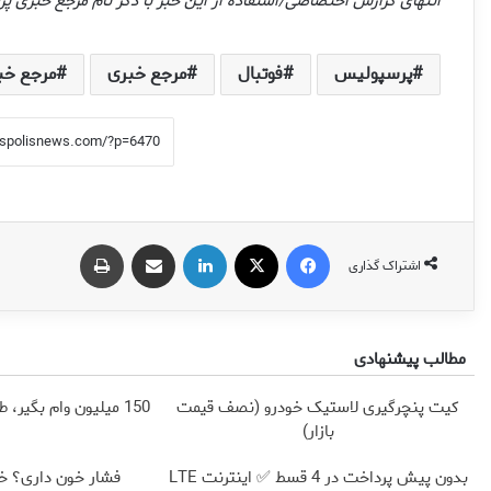
انتهای گزارش اختصاصی/استفاده از این خبر با ذکر نام مرجع خبری
پرسپولیس
فوتبال
مرجع خبری
مرجع خب
فیس بوک
X
لینکدین
اشتراک گذاری از طریق ایمیل
چاپ
اشتراک گذاری
مطالب پیشنهادی
کیت پنچرگیری لاستیک خودرو (نصف قیمت
150 میلیون وام بگیر، طلای آب شده و زینتی بخر
بازار)
بدون پیش پرداخت در 4 قسط ✅ اینترنت LTE
فشار خون داری؟ خ