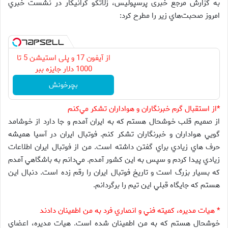
به گزارش مرجع خبری پرسپولیس، زلاتكو كرانيكار در نشست خبري
امروز صحبت‌هاي زير را مطرح كرد:
از آیفون 17 و پلی استیشن 5 تا
1000 دلار جایزه ببر
بچرخونش
*از استقبال گرم خبرنگاران و هواداران تشكر مي‌كنم
از صميم قلب خوشحال هستم كه به ايران آمدم و جا دارد از خوشامد
گويي هواداران و خبرنگاران تشكر كنم. فوتبال ايران در آسيا هميشه
حرف هاي زيادي براي گفتن داشته است. من از فوتبال ايران اطلاعات
زيادي پيدا كردم و سپس به اين كشور آمدم. مي‌دانم به باشگاهي آمدم
كه بسيار بزرگ است و تاريخ فوتبال ايران را رقم زده است. دنبال اين
هستم كه جايگاه قبلي اين تيم را برگردانم.
* هيات مديره، كميته فني و انصاري فرد به من اطمينان دادند
خوشحال هستم كه به من اطمينان شده است. هيات مديره، اعضاي