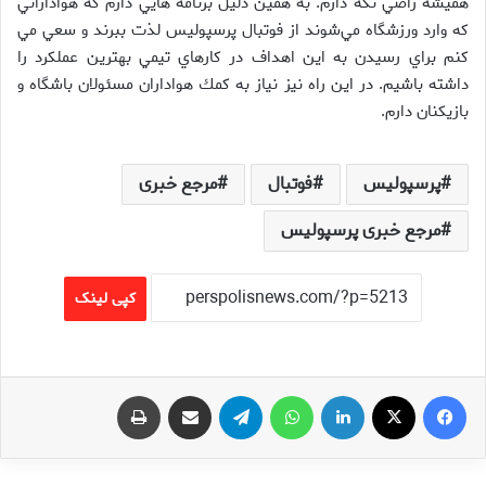
هميشه راضي نگه دارم. به همين دليل برنامه هايي دارم كه هواداراني
كه وارد ورزشگاه مي‌شوند از فوتبال پرسپوليس لذت ببرند و سعي مي
كنم براي رسيدن به اين اهداف در كارهاي تيمي بهترين عملكرد را
داشته باشيم. در اين راه نيز نياز به كمك هواداران مسئولان باشگاه و
بازيكنان دارم.
پرسپولیس
فوتبال
مرجع خبری
مرجع خبری پرسپولیس
کپی لینک
فیس بوک
X
لینکدین
واتس آپ
تلگرام
اشتراک گذاری از طریق ایمیل
چاپ