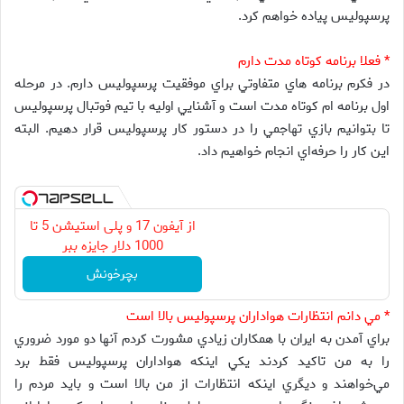
پرسپوليس پياده خواهم كرد.
* فعلا برنامه كوتاه مدت دارم
در فكرم برنامه هاي متفاوتي براي موفقيت پرسپوليس دارم. در مرحله
اول برنامه ام كوتاه مدت است و آشنايي اوليه با تيم فوتبال پرسپوليس
تا بتوانيم بازي تهاجمي را در دستور كار پرسپوليس قرار دهيم. البته
اين كار را حرفه‌اي انجام خواهيم داد.
از آیفون 17 و پلی استیشن 5 تا
1000 دلار جایزه ببر
بچرخونش
* مي دانم انتظارات هواداران پرسپوليس بالا است
براي آمدن به ايران با همكاران زيادي مشورت كردم آنها دو مورد ضروري
را به من تاكيد كردند يكي اينكه هواداران پرسپوليس فقط برد
مي‌خواهند و ديگري اينكه انتظارات از من بالا است و بايد مردم را