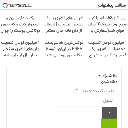
مطالب پیشنهادی
این آقای58ساله با کرم
آمپول های لاغری با یک
یک درمان نوین و
ضدچروک جلبک10سال
میلیون تخفیف | ارسال
امیدوار کننده که بدون
جوان شد(سفارش با
از داروخانه های معتبر
بوتاکس پوست را جوان
تخفیف)
می کند
۱ میلیون تومان تخفیف
لوکس‌ترین شاسی‌بلند
۱ میلیون تومان تخفیف
محصولات لاغری؛ یک
EREV در ایران، توسط
داروهای لاغری منتخب
قدم نزدیک‌تر به شروع
نیکا موتور رونمایی شد!
با ارسال از داروخانه
کاهش وزن
نزدیکت
اشتراک
مطلع شدن