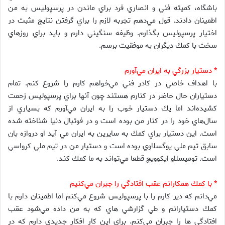
باشگاه، كميته فني و انصاري فرد براي ماندن در پرسپوليس به من
اطمينان دادند. قول مي‌دهم تجربه لازم را براي گرفتن نتايج مثبت در
اختيار پرسپوليس بگذارم. وظيفه سنگيني دارم و بايد براي روزهاي
سخت با كمك ديگران به موفقيت برسم.
* دستيار بزرگي به ايران مي‌آورم
با اهداف خاصي در كادر فني مي‌خواهم كارم را شروع كنم. تمام
دستياران حال حاضر در كنارم هستند چون آنها براي پرسپوليس زحمت
كشيده‌اند اما يك دستيار خوب را به ايران مي‌آورم كه بسياري از
سال‌هاي خود را در كنار من بوده است و در فوتبال دنيا شناخته شده
است. اين دستيار براي كمك به سايرين به ايران مي آيد او دروازه بان
سابق تيم ملي يوگسلاوي بوده است و دستيار من در تيم ملي كرواسي
است. توميسلاو ايكوويچ قطعا مي‌تواند به ما كمك كند.
* با كمك همكارانم عقب افتادگي را جبران مي‌كنيم
مي‌دانم كه دير كارم را با پرسپوليس شروع مي‌كنم اما اطمينان دارم با
كمك دستيارانم و طي گزارشي هاي كه به من داده مي‌شود عقب
افتادگي ها را جبران مي‌كنم. براي اين كار افكار جديدي دارم كه در