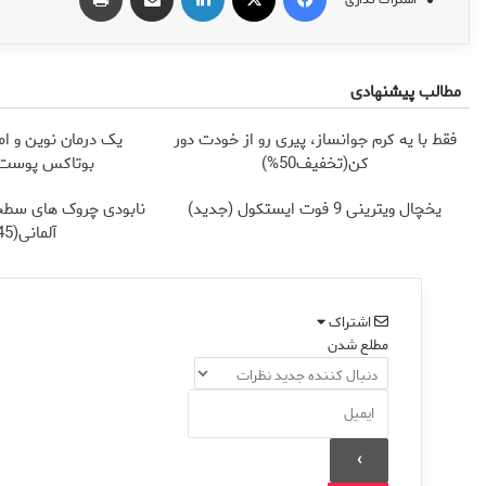
مطالب پیشنهادی
فقط با یه کرم جوانساز، پیری رو از خودت دور
یک درمان نوین و ام
کن(تخفیف50%)
بوتاکس پوست ر
یخچال ویترینی 9 فوت ایستکول (جدید)
نابودی چروک های سطح
آلمانی(45%تخفیف)
اشتراک
مطلع شدن