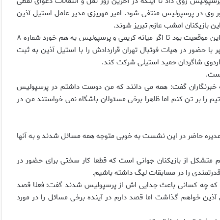
سپولیس روی داد تا اینکه در آخرین روز نقل و انتقالات دعوای لفظی
ور وی در پرسپولیس منتفی شود. امیر مهریزی مدیر عامل استیل آذین
ین بازیکنان امشب عازم تبریز شوند.
با این وجود حسین هدایتی مالک استیل آذین از همان ابتدا مترصد این موقعیت بود تا اگر میانه کریمی و پرسپولیس به هم خورد شماره ۸
هر با حضور در هیات فوتبال تهران قراردادش را با استیل آذین به ثبت
در اردوی شاگردان حمید استیلی شرکت کند.
است.
به خبرنگاران گفت: همه می دانند که من دوست داشتم در پرسپولیس
تیم را بر تن کنم اما ظاهرا برخی مسئولان باشگاه نمی خواستند من در
دیره حاضر در این نشست به خوبی متوجه همه مسائل شدند و به آنها
م متشکل از بازیکنان جوانی است که قطعا کار سختی برای حضور در
م قدرتمندی را در مسابقات لیگ داشته باشیم.
ش که چه کسانی باعث جدایی اش از پرسپولیس شدند گفت: فعلا قصد
ل آذین خواهم گذاشت اما قصد دارم در آینده برخی مسائل را در مورد