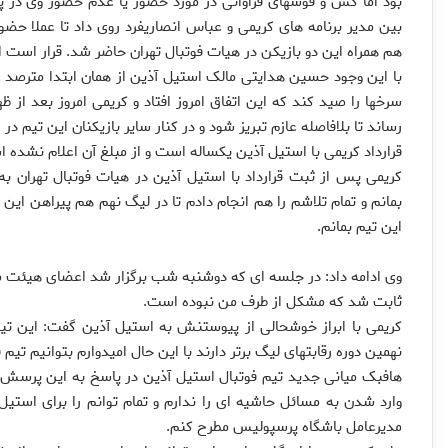
بود اما کش و قوسهای فراوانی در مورد حضور یا عدم حضور وی در پر
بین مدیر برنامه های کریمی و عباس انصاریفرد روی داد تا عملا حض
هم همراه این دو بازیکن در هیات فوتبال تهران حاضر شد. قرار است ا
سرخها را صید کند که این اتفاق امروز افتاد و کریمی امروز بعد از ظ
رساند تا بلافاصله عازم تبریز شود و در کنار سایر بازیکنان این تیم 
قرارداد کریمی با استیل آذین یکساله است و از مبلغ آن اعلام نشده 
کریمی پس از ثبت قرارداد با استیل آذین در هیات فوتبال تهران 
بمانم و تمام تلاشم را هم انجام دادم تا در لیگ نهم هم پیراهن این 
این تیم بمانم.
وی ادامه داد: در جلسه ای که دوشنبه شب برگزار شد اعضای هیئت م
ثابت شد که مشکل از طرف من نبوده است.
کریمی با ابراز خوشحالی از پیوستنش به استیل آذین گفت: این تی
نهمین دوره رقابتهای لیگ برتر دارند با این حال امیدوارم بتوانیم تی
هافبک میانی جدید تیم فوتبال استیل آذین در پاسخ به این پرس
وارد شدن به مسائل حاشیه ای را ندارم و تمام توانم را برای استی
مدیرعامل باشگاه پرسپولیس مطرح کنم.