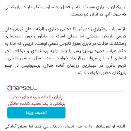
بازيكنان بسياري هستند كه از فصل بدنسازس تنفر دارند. بازيكناني
كه نمونه آنها در ايران كم نيست.
از سهراب بختياري زاده بگير تا مجتبي جباري و البته …علي كريمي.علي
كريمي بازيكن تكنيكي اما تنبلي است كه يادآوري دوران بدنسازي
وحشتناك ماگات در بايرن هنوز كابوس ذهني اوست. كريمي كه حالا به
حكم هيات مديره پرسپوليس با رقم اوليه پيشنهادي و برخلاف نظر
انصاري فرد با پرسپوليس قرارداد خواهد بست ، مثل محسن خليلي و
كريم باقري در مهمترين روزهاي آماده سازي پرسپوليس در جمع
بازيكنان حضور نخواهد داشت.
پایان دغدغه هزینه های دندان
پزشکی با پک سفید کننده خانگی
تخفیف ویژه!
البته او تمريناتش را به طور انفرادي دنبال مي كند اما سطح آمادگي