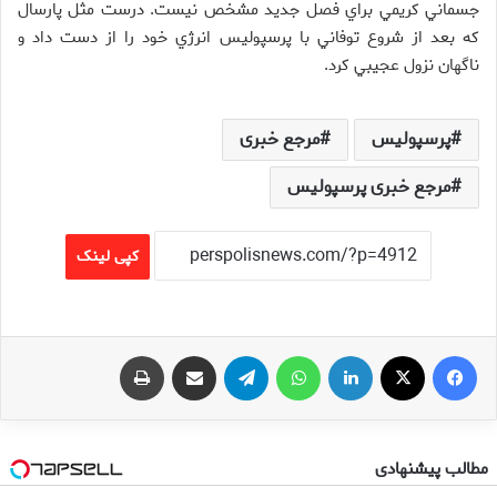
جسماني كريمي براي فصل جديد مشخص نيست. درست مثل پارسال
كه بعد از شروع توفاني با پرسپوليس انرژي خود را از دست داد و
ناگهان نزول عجيبي كرد.
پرسپولیس
مرجع خبری
مرجع خبری پرسپولیس
کپی لینک
فیس بوک
X
لینکدین
واتس آپ
تلگرام
اشتراک گذاری از طریق ایمیل
چاپ
مطالب پیشنهادی