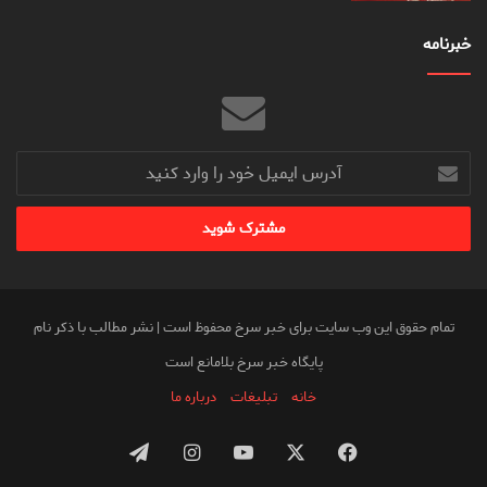
خبرنامه
آدرس
ایمیل
خود
را
وارد
کنید
تمام حقوق این وب سایت برای خبر سرخ محفوظ است | نشر مطالب با ذکر نام
پایگاه خبر سرخ بلامانع است
خانه
تبلیغات
درباره ما
فیس
X
یوتیوب
اینستاگرام
تلگرام