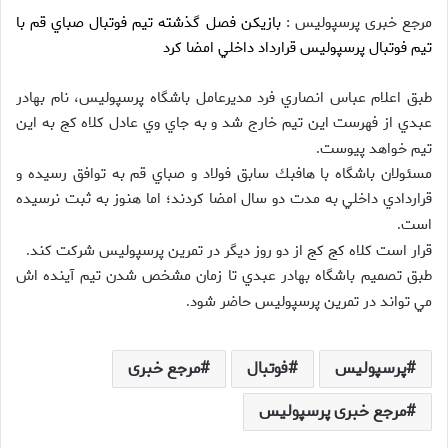
مرجع خبری پرسپولیس :
بازيكن فصل گذشته تيم فوتبال صباي قم با
تيم فوتبال پرسپوليس قرارداد داخلي امضا كرد
طبق اعلام عباس انصاري فرد مديرعامل باشگاه پرسپوليس، نام بهادر
عبدي از فهرست اين تيم خارج شد و به جاي وي عادل كلاه كج به اين
تيم خواهد پيوست
.
مسئولان باشگاه با هافبك سابق فولاد و صباي قم به توافق رسيده و
قراردادي داخلي به مدت دو سال امضا كردند؛ اما هنوز به ثبت نرسيده
است
.
قرار است كلاه كج كج از دو روز ديگر در تمرين پرسپوليس شركت كند
.
طبق تصميم باشگاه بهادر عبدي تا زمان مشخص شدن تيم آينده اش
مي تواند در تمرين پرسپوليس حاضر شود
.
پرسپولیس
فوتبال
مرجع خبری
مرجع خبری پرسپولیس