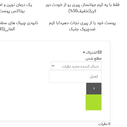
فقط با یه کرم جوانساز، پیری رو از خودت دور
یک درمان نوین و ام
کن(تخفیف50%)
بوتاکس پوست ر
پوست خود را از پیری نجات دهید!با کرم
نابودی چروک های سطح
ضدچروک جلبک
آلمانی(45%تخفیف)
اشتراک
مطلع شدن
0
نظرات