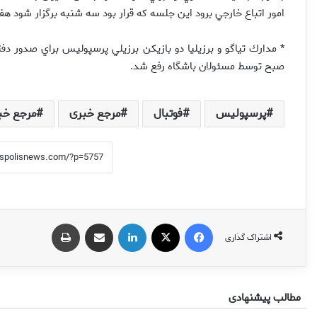
امور اتباع خارجي برود اين جلسه كه قرار بود سه شنبه برگزار شود هفت
* مدارك تياگو و برزيليا دو بازيكن برزيلي پرسپوليس براي صدور دفترچ
صبح توسط مسئولان باشگاه رفع شد.
پرسپولیس
فوتبال
مرجع خبری
مرجع خب
فیس بوک
X
لینکدین
اشتراک گذاری از طریق ایمیل
چاپ
اشتراک گذاری
مطالب پیشنهادی