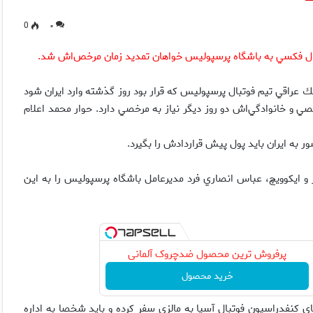
0
۰
ال فكسي به باشگاه پرسپوليس خواهان تمديد زمان مرخص‌اش شد.
عراقي تيم فوتبال پرسپوليس كه قرار بود روز گذشته وارد ايران شود
‌ و خانوادگي‌اش دو روز ديگر نياز به مرخصي دارد. حوار محمد اعلام
ر به ايران بايد پول پيش قراردادش را بگيرد.
ار و ايكوويچ، عباس انصاري فرد مديرعامل باشگاه پرسپوليس را به اين
پرفروش ترین محصول ضدچروک آلمانی
خرید محصول
ي كنفدراسيون فوتبال آسيا به مالزي سفر كرده و بايد شخصا به اداره