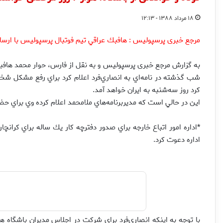
۱۸ مرداد ۱۳۸۸ - ۱۲:۱۳
مرجع خبری پرسپولیس : هافبك عراقي تيم فوتبال پرسپوليس با ارس
به گزارش مرجع خبری پرسپولیس و به نقل از فارس، حوار محمد هافبك 
شب گذشته در نامه‌اي به انصاري‌فرد اعلام كرد براي رفع مشكل شخصي
كرد روز سه‌شنبه به ايران خواهد آمد.
اين در حالي است كه مديربرنامه‌هاي ملامحمد اعلام كرده وي براي حضو
*اداره امور اتباع خارجه براي صدور دفترچه كار يك ساله براي كرانچ
اداره دعوت كرد.
با توجه به اينكه انصاري‌فرد براي شركت در اجلاس مديران باشگاه ها