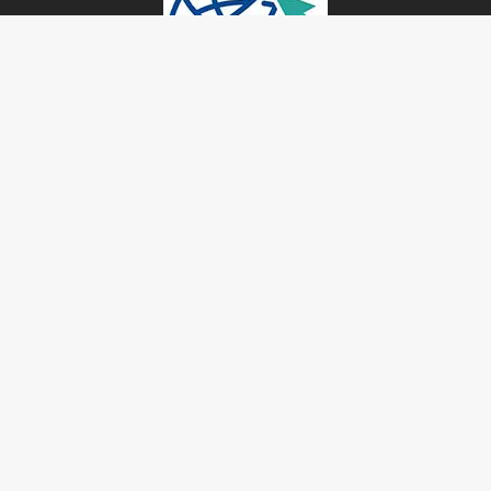
برگزیده‌ها
سایت AFC قهرمانی آسیایی پرسپولیس را رسمیت
بخشید
سه‌شنبه ۱۶ مرداد ۱۴۰۳ - ۰۰:۰۱
افتخارات و رکوردهای منحصر به فرد پرسپولیس
یکشنبه ۱ بهمن ۱۳۹۱ - ۲۲:۴۱
کامل ترین تاریخچه باشگاه پرسپولیس
یکشنبه ۱ بهمن ۱۳۹۱ - ۲۱:۴۰
خبرنامه