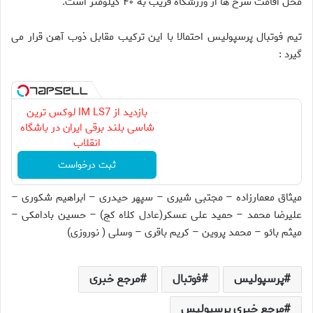
محل اقامت سرخ ها از ورزشگاه قریب به ۴۰ کیلومتر است.
تیم فوتبال پرسپولیس احتمالا با این ترکیب مقابل ذوب آهن قرار می
گیرد :
بازدید از IM LS7 لوکس ترین
شاسی بلند برقی ایران در باشگاه
انقلاب
ثبت درخواست
میثاق معمارزاده – مجتبی شیری – سپهر حیدری – ابراهیم شکوری –
علیرضا محمد – حمید علی عسکر(عادل کلاه کج) – حسین بادامکی –
میثم بائو – محمد پروین – کریم باقری – وسلی ( نوروزی)
پرسپولیس
فوتبال
مرجع خبری
مرجع خبری پرسپولیس