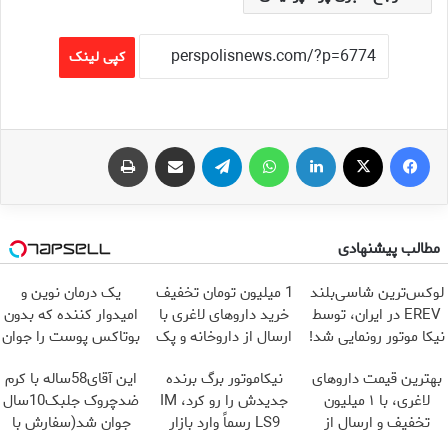
کپی لینک
فیس بوک
X
لینکدین
واتس آپ
تلگرام
اشتراک گذاری از طریق ایمیل
چاپ
مطالب پیشنهادی
لوکس‌ترین شاسی‌بلند
1 میلیون تومان تخفیف
یک درمان نوین و
EREV در ایران، توسط
خرید داروهای لاغری با
امیدوار کننده که بدون
نیکا موتور رونمایی شد!
ارسال از داروخانه و پک
بوتاکس پوست را جوان
یخ!
می کند
بهترین قیمت داروهای
نیکاموتور برگ برنده
این آقای58ساله با کرم
لاغری، با ۱ میلیون
جدیدش را رو کرد، IM
ضدچروک جلبک10سال
تخفیف و ارسال از
LS9 رسماً وارد بازار
جوان شد(سفارش با
داروخانه‌
ایران شد
تخفیف)