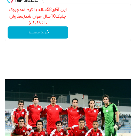
این آقای58ساله با کرم ضدچروک
جلبک10سال جوان شد(سفارش
با تخفیف)
خرید محصول