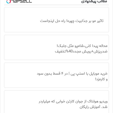
مطالب پیشنهادی
تاثیر مو بر جذابیت چهره! راه حل اینجاست
محاله پیدا کنی،شامپو مثل جلبک!
ضدریزش+رویش مجدد40%تخفیف
خرید موبایل با اسنپ پی | در ۴ قسط بدون سود
و کارمزد!
ویدیو هولناک از جوان کارتن خوابی که میلیاردر
شد. آموزش رایگان