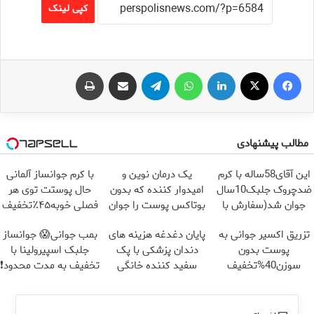
کپی لینک
فیس بوک
X
لینکدین
واتس آپ
تلگرام
اشتراک گذاری از طریق ایمیل
چاپ
مطالب پیشنهادی
این آقای58ساله با کرم
یک درمان نوین و
با کرم جوانساز آلمانی
ضدچروک جلبک10سال
امیدوار کننده که بدون
حال پوستت توی هر
جوان شد(سفارش با
بوتاکس پوست را جوان
فصلی خوبه۴۵٪تخفیف
تخفیف)
می کند
تزریق اکسیر جوانی به
پایان دغدغه هزینه های
بمب جوانی😱 جوانساز
پوست بدون
دندان پزشکی با پک
جلبک اسپیرولینا با
سوزن40%تخفیف
سفید کننده خانگی
تخفیف به مدت محدود❗