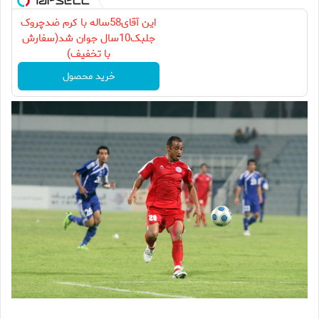
این آقای58ساله با کرم ضدچروک
جلبک10سال جوان شد(سفارش
با تخفیف)
خرید محصول