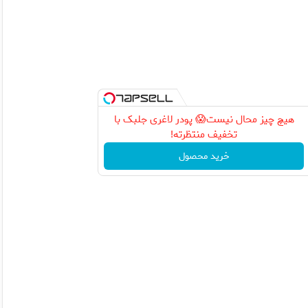
هیچ چیز محال نیست😱 پودر لاغری جلبک با
تخفیف منتظرته!
خرید محصول