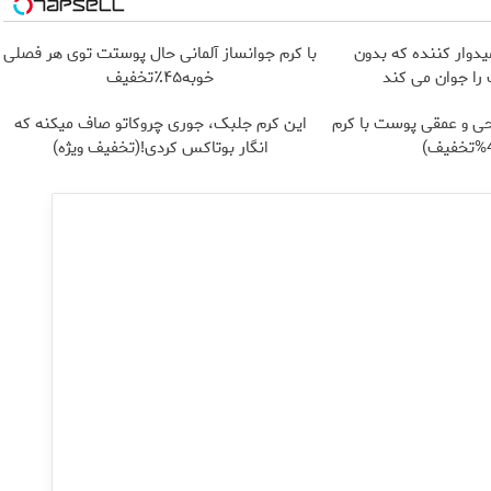
یدوار کننده که بدون
با کرم جوانساز آلمانی حال پوستت توی هر فصلی
ا جوان می کند
خوبه۴۵٪تخفیف
ی و عمقی پوست با کرم
این کرم جلبک، جوری چروکاتو صاف میکنه که
انگار بوتاکس کردی!(تخفیف ویژه)