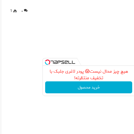
1
۰
هیچ چیز محال نیست😱 پودر لاغری جلبک با
تخفیف منتظرته!
خرید محصول