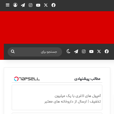
X
فیس بوک
یوتیوب
اینستاگرام
تلگرام
ورود
ساید
X
فیس بوک
یوتیوب
اینستاگرام
تلگرام
تغییر پوسته
جستجو
برای
مطالب پیشنهادی
آمپول های لاغری با یک میلیون
تخفیف | ارسال از داروخانه های معتبر