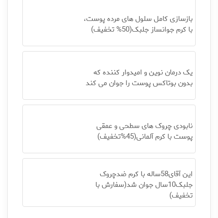
بازسازی کامل سلول های مرده پوست،
با کرم جوانساز جلبک(50% تخفیف)
یک درمان نوین و امیدوار کننده که
بدون بوتاکس پوست را جوان می کند
نابودی چروک های سطحی و عمقی
پوست با کرم آلمانی(45%تخفیف)
این آقای58ساله با کرم ضدچروک
جلبک10سال جوان شد(سفارش با
تخفیف)