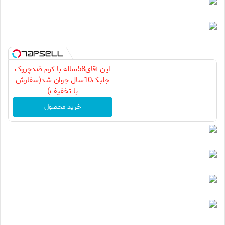
این آقای58ساله با کرم ضدچروک
جلبک10سال جوان شد(سفارش
با تخفیف)
خرید محصول