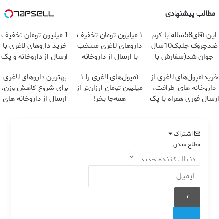
مطالب پیشنهادی
این آقای58ساله با کرم
۱ میلیون تومان تخفیف
1 میلیون تومان تخفیف
ضدچروک جلبک10سال
داروهای لاغری منتخب
خرید داروهای لاغری با
جوان شد(سفارش با
با ارسال از داروخانه
ارسال از داروخانه و پک
تخفیف)
نزدیکت
یخ!
خریدآمپول‌های لاغری از
آمپول‌های لاغری را ۱
بهترین داروهای لاغری
داروخانه های اطرافت،
میلیون تومان ارزان‌تر از
برای شروع کاهش وزن،
ارسال فوری همراه با پک
همه‌جا بخر!
ارسال از داروخانه های
یخ!
نزدیکت!
اشتراک
مطلع شدن