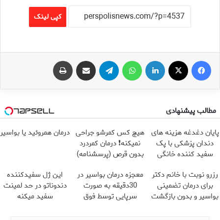
کپی لینک
فیس بوک
X
لینکدین
واتس آپ
تلگرام
اشتراک گذاری از طریق ایمیل
چاپ
مطالب پیشنهادی
پایان دغدغه هزینه های
هیچ کس کمرشو جراحی
درمان همروئید یا بواسیر
دندان پزشکی با پک
نمیکنه❗ درمان کمردرد
سفید کننده خانگی
بدون قرص (پرسشنامه)
رزرو نوبت با خانم دکتر
معجزه درمان بواسیر در
این ژل سفیدکننده
برای درمان تضمینی
30دقیقه به صورت
دندوناتو در حد لمینت
بواسیر و بدون بازگشت
سرپایی توسط فوق
سفید میکنه
تخصص
(40%تخفیف)