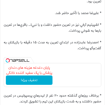
تمرين بود.
* عليرضا محمد با تأخير حاضر شد.
* اشپيتيم آرفي نيز در تمرين حضور داشت و با نبي‌ا… باقري‌ها در تمرين
بارها به شوخي پرداخت.
* احمدرضا عابدزاده در ابتداي تمرين به مدت ۱۵ دقيقه با بازيكنان به
گفت‌وگو پرداخت.
پایان دغدغه هزینه های دندان
پزشکی با پک سفید کننده خانگی
تخفیف ویژه!
* برخلاف روزهاي گذشته حدود ۲۰ نفر از ليدرهاي پرسپوليس در تمرين
حضور داشتند و به شدت بازيكنان اين تيم را تشويق كردند.