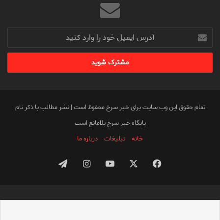
آدرس
ایمیل
خود
را
وارد
کنید
تمام حقوق این وب سایت برای خبر سرخ محفوظ است | نشر مطالب با ذکر نام
پایگاه خبر سرخ بلامانع است
خانه
تبلیغات
درباره ما
فیس
X
یوتیوب
اینستاگرام
تلگرام
بوک