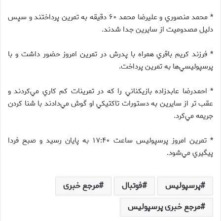
* محمد منصوري و عليرضا محمد ۶۰ دقيقه به تمرين پرداختند و سپس
دليل مصدوميت از سايرين جدا شدند.
* فرزند كريم باقري همراه با پدرش در تمرين امروز حضور داشت و با
پرسپوليسي‌ها به تمرين پرداخت.
* احمدرضا عابدزاده بازيكناني را كه در تمرينات كم كاري مي‌كردند و
عقب تر از سايرين به دستورات تاكتيكي او گوش مي‌دادند با شنا كردن
جريمه مي‌كرد.
* تمرين امروز پرسپوليس ساعت ۱۷:۴۰ به پايان رسيد و صبح فردا
پيگيري مي‌شود.
پرسپولیس
فوتبال
مرجع خبری
مرجع خبری پرسپولیس