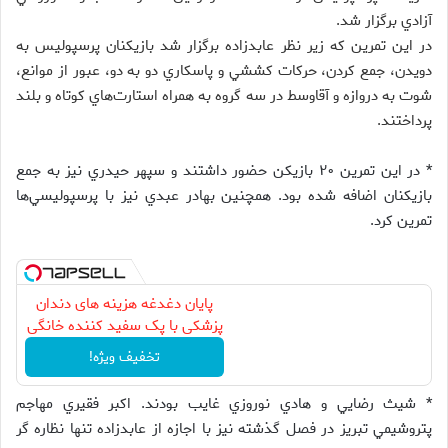
آزادي برگزار شد.
در اين تمرين كه زير نظر عابدزاده برگزار شد بازيكنان پرسپوليس به
دويدن، جمع كردن، حركات كششي و پاسكاري دو به دو، عبور از موانع،
شوت به دروازه و آقاوسط در سه گروه به همراه استارت‌هاي كوتاه و بلند
پرداختند.
* در اين تمرين ۲۰ بازيكن حضور داشتند و سپهر حيدري نيز به جمع
بازيكنان اضافه شده بود. همچنين بهادر عبدي نيز با پرسپوليسي‌ها
تمرين كرد.
پایان دغدغه هزینه های دندان
پزشکی با پک سفید کننده خانگی
تخفیف ویژه!
* شيث رضايي و هادي نوروزي غايب بودند. اكبر فقيري مهاجم
پتروشيمي تبريز در فصل گذشته نيز با اجازه از عابدزاده تنها نظاره گر