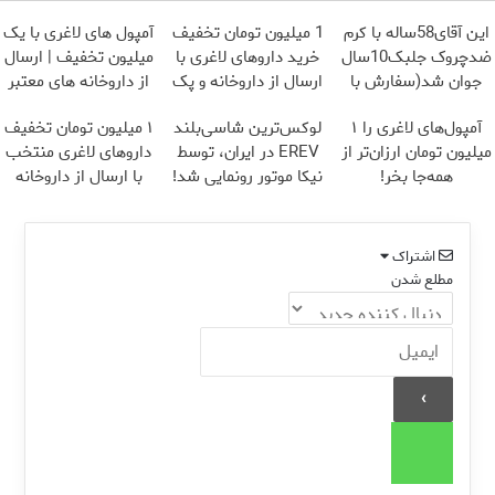
این آقای58ساله با کرم
1 میلیون تومان تخفیف
آمپول های لاغری با یک
ضدچروک جلبک10سال
خرید داروهای لاغری با
میلیون تخفیف | ارسال
جوان شد(سفارش با
ارسال از داروخانه و پک
از داروخانه های معتبر
تخفیف)
یخ!
آمپول‌های لاغری را ۱
لوکس‌ترین شاسی‌بلند
۱ میلیون تومان تخفیف
میلیون تومان ارزان‌تر از
EREV در ایران، توسط
داروهای لاغری منتخب
همه‌جا بخر!
نیکا موتور رونمایی شد!
با ارسال از داروخانه
نزدیکت
اشتراک
مطلع شدن