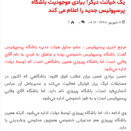
یک خیانت دیگر! بیادی موجودیت باشگاه
پرسپولیس جدید را اعلام می کند
۱۱ شهریور ۱۳۸۸ - ۰۸:۱۲
۰
1
مرجع خبری پرسپولیس : عضو سابق هيات مديره باشگاه پرسپوليس
گفت: باشگاه پرسپوليس خصوصي بوده و متعلق به فردي به نام آقاي
وفايي است اما باشگاه پيروزي همين باشگاهی است كه توسط دولت
اداره مي‌شود.
حسن بيادي ضمن بيان مطلب فوق افزود: باشگاهي كه اكنون در
مسابقات ليگ برتر فوتبال فعاليت مي‌كند و مديرعامل آن عباس
انصاري‌فرد است، باشگاه پيروزي نام دارد. اما باشگاه آقاي وفايي
پرسپوليس است و به طور خصوصي اداره مي‌شود.
وي ادامه داد: اما باشگاه پيروزي توسط دولت اداره مي‌شود. البته همين
باشگاه پيروزي هم مدعيانی خصوصي هم‌چون محلوجي وعابديني را
دارد.