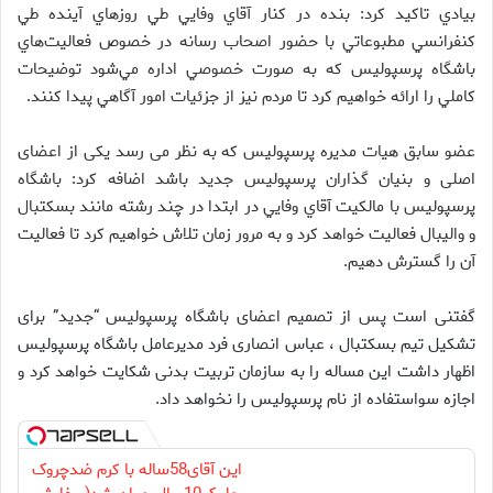
بيادي تاكيد كرد: بنده در كنار آقاي وفايي طي روزهاي آينده طي
كنفرانسي مطبوعاتي با حضور اصحاب رسانه در خصوص فعاليت‌هاي
باشگاه پرسپوليس كه به صورت خصوصي اداره مي‌شود توضيحات
كاملي را ارائه خواهيم كرد تا مردم نيز از جزئيات امور آگاهي پيدا كنند.
عضو سابق هيات مديره پرسپوليس که به نظر می رسد یکی از اعضای
اصلی و بنیان گذاران پرسپولیس جدید باشد اضافه كرد: باشگاه
پرسپوليس با مالكيت آقاي وفايي در ابتدا در چند رشته مانند بسكتبال
و واليبال فعاليت خواهد كرد و به مرور زمان تلاش خواهيم كرد تا فعاليت
آن را گسترش دهيم.
گفتنی است پس از تصمیم اعضای باشگاه پرسپولیس “جدید” برای
تشکیل تیم بسکتبال ، عباس انصاری فرد مدیرعامل باشگاه پرسپولیس
اظهار داشت این مساله را به سازمان تربیت بدنی شکایت خواهد کرد و
اجازه سواستفاده از نام پرسپولیس را نخواهد داد.
این آقای58ساله با کرم ضدچروک