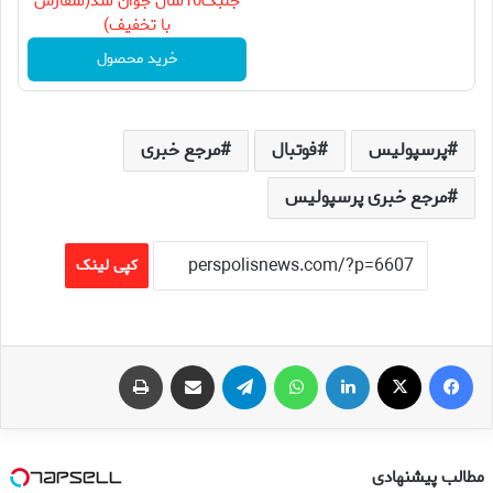
جلبک10سال جوان شد(سفارش
با تخفیف)
خرید محصول
پرسپولیس
فوتبال
مرجع خبری
مرجع خبری پرسپولیس
کپی لینک
فیس بوک
X
لینکدین
واتس آپ
تلگرام
اشتراک گذاری از طریق ایمیل
چاپ
مطالب پیشنهادی