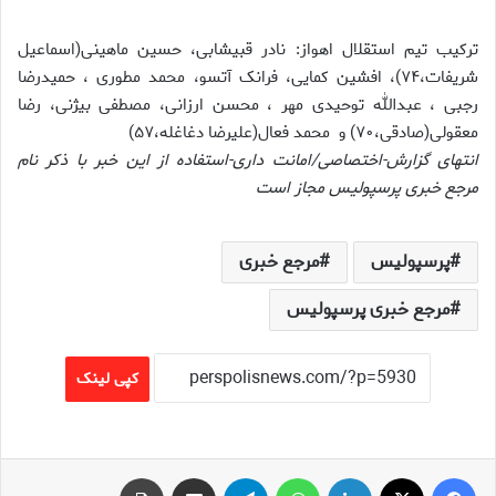
ترکیب تیم استقلال اهواز: نادر قبیشابی، حسین ماهینی(اسماعیل
شریفات،۷۴)، افشین کمایی، فرانک آتسو، محمد مطوری ، حمیدرضا
رجبی ، عبدالله توحیدی مهر ، محسن ارزانی، مصطفی بیژنی، رضا
معقولی(صادقی،۷۰) و محمد فعال(علیرضا دغاغله،۵۷)
انتهای گزارش-اختصاصی/امانت داری-استفاده از این خبر با ذکر نام
مرجع خبری پرسپولیس مجاز است
پرسپولیس
مرجع خبری
مرجع خبری پرسپولیس
کپی لینک
فیس بوک
X
لینکدین
واتس آپ
تلگرام
اشتراک گذاری از طریق ایمیل
چاپ