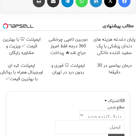
مطالب پیشنهادی
پایان دغدغه هزینه های
دوربین لامپی چرخشی
ایمپلنت 🦷 با بهترین
دندان پزشکی با پک
360 درجه فقط امروز
قیمت ✅ ویزیت و
سفید کننده خانگی
حراج شد🔥 پرداخت
مشاوره رایگان
درب منزل
درمان بواسیر در 30
ایمپلنت 🦷 فوری و
ایمپلنت کره ای
دقیقه!
بدون درد در تهران
اورجینال همراه با روکش
با بهترین قیمت✅
اشتراک
مطلع شدن