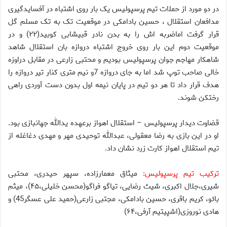
در دو مورد از حملات تیم پرسپولیس یک بار روی اشتباه در آفسایدگیری
مدافعان استقلال ، حسین بادامکی در موقعیت تک به تک مسلم گل
قرار گرفت اماضربه اش را به بدن نادر قبیشابی کوبید(۲۲) و در
موقعیت دوم این بار روی خروج اشتباه دروازه بان استقلال شاهد
شاهکار مهاجم جوان پرسپولیس بودیم و محتبی زارعی در مقابل دراوزه
خالی صاحب توپ شد اما به جای دروازه 7و نیم متری کنار تیر دروازه را
هدف قرار داد تا هر دو تیم در پایان نیمه اول بدون دست آوردی راهی
رختکن شوند.
قضاوت دیدار پرسپولیس – استقلال اهواز برعهده یدالله جهانبازی بود.
او در این بازی به رضا معقولی، عبدالله توحیدی مهر و مهدی دغاغله از
تیم استقلال اهواز کارت زرد نشان داد.
ترکیب تیم پرسپولیس:
میثاق معمارزاده، سپهر حیدری، محتبی
شیری،جلال اکبری، شیث رضایی، تیاگو فراگو(محسن خلیلی،۴۵)، میثم
بائو، کریم باقری، حسین بادامکی، مجتبی زارعی(حمید علی عسگر45) و
هادی نوروزی(اشپیتیم آرفی،۶۴)