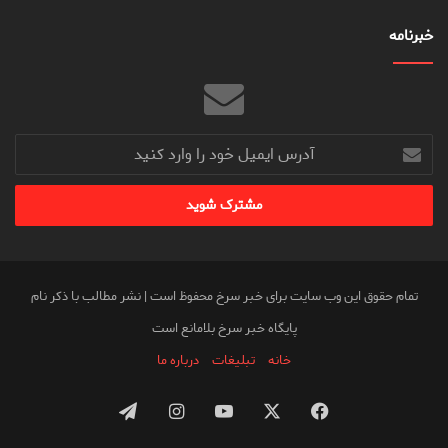
خبرنامه
آدرس
ایمیل
خود
را
وارد
کنید
تمام حقوق این وب سایت برای خبر سرخ محفوظ است | نشر مطالب با ذکر نام
پایگاه خبر سرخ بلامانع است
خانه
تبلیغات
درباره ما
فیس
X
یوتیوب
اینستاگرام
تلگرام