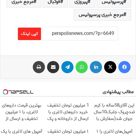
پرسپولیس
پیروزی
فوتبال
مرجع خبری
مرجع خبری پرسپولیس
کپی لینک
فیس بوک
X
لینکدین
واتس آپ
تلگرام
اشتراک گذاری از طریق ایمیل
چاپ
مطالب پیشنهادی
این آقای58ساله با کرم
1 میلیون تومان تخفیف
بهترین قیمت داروهای
ضدچروک جلبک10سال
خرید داروهای لاغری با
لاغری، با ۱ میلیون
جوان شد(سفارش با
ارسال از داروخانه و پک
تخفیف و ارسال از
تخفیف)
یخ!
داروخانه‌
آمپول‌های لاغری را ۱
۱ میلیون تومان تخفیف
آمپول های لاغری با یک